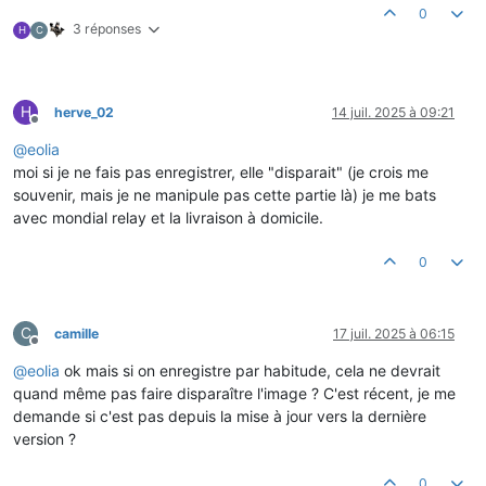
0
3 réponses
H
C
H
herve_02
14 juil. 2025 à 09:21
Hors-ligne
@
eolia
moi si je ne fais pas enregistrer, elle "disparait" (je crois me
souvenir, mais je ne manipule pas cette partie là) je me bats
avec mondial relay et la livraison à domicile.
0
C
camille
17 juil. 2025 à 06:15
Hors-ligne
@
eolia
ok mais si on enregistre par habitude, cela ne devrait
quand même pas faire disparaître l'image ? C'est récent, je me
demande si c'est pas depuis la mise à jour vers la dernière
version ?
0