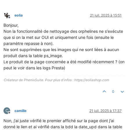
eolia
21 juil. 2025 à 15:51
Hors-ligne
Bonjour,
Non la fonctionnalité de nettoyage des orphelines ne s'exécute
que si on la met sur OUI et uniquement une fois (ensuite le
paramètre repasse à non).
Ne sont supprimées que les images qui ne sont liées à aucun
produit dans la table ps_image.
Le produit de la page concernée a été modifié récemment ? (on
peut le voir dans les logs Presta)
Créateur de PhenixSuite. Pour plus d'infos : https://eoliashop.com
0
C
camille
21 juil. 2025 à 17:37
Hors-ligne
Non, j'ai juste vérifié le premier affiché sur la page dont j'ai
donné le lien et ai vérifié dans la bdd la date_upd dans la table