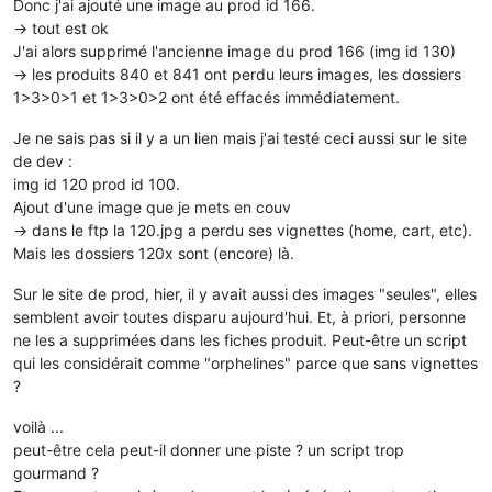
Donc j'ai ajouté une image au prod id 166.
-> tout est ok
J'ai alors supprimé l'ancienne image du prod 166 (img id 130)
-> les produits 840 et 841 ont perdu leurs images, les dossiers
1>3>0>1 et 1>3>0>2 ont été effacés immédiatement.
Je ne sais pas si il y a un lien mais j'ai testé ceci aussi sur le site
de dev :
img id 120 prod id 100.
Ajout d'une image que je mets en couv
-> dans le ftp la 120.jpg a perdu ses vignettes (home, cart, etc).
Mais les dossiers 120x sont (encore) là.
Sur le site de prod, hier, il y avait aussi des images "seules", elles
semblent avoir toutes disparu aujourd'hui. Et, à priori, personne
ne les a supprimées dans les fiches produit. Peut-être un script
qui les considérait comme "orphelines" parce que sans vignettes
?
voilà ...
peut-être cela peut-il donner une piste ? un script trop
gourmand ?