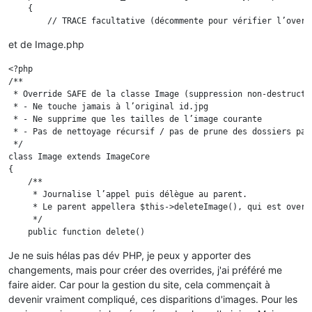
    {

        // TRACE facultative (décommente pour vérifier l’overri
        // @error_log("[IMG] override _deleteOldImages CALLED 
et de Image.php
        if (!is_dir($dir)) {

<?php

            return true;

/**

        }

 * Override SAFE de la classe Image (suppression non-destructiv
 * - Ne touche jamais à l’original id.jpg

        // OK : purge du /img/tmp uniquement

 * - Ne supprime que les tailles de l’image courante

        Tools::deleteDirectory(_PS_TMP_IMG_DIR_, false);

 * - Pas de nettoyage récursif / pas de prune des dossiers pare
 */

        // Liste blanche stricte des tailles

class Image extends ImageCore

        if (!is_array($type) || empty($type)) {

{

            return true;

    /**

        }

     * Journalise l’appel puis délègue au parent.

        $allowed = array();

     * Le parent appellera $this->deleteImage(), qui est overri
        foreach ($type as $t) {

     */

            if (!empty($t['name'])) {

    public function delete()

                $allowed[] = $t['name'];

    {

            }

Je ne suis hélas pas dév PHP, je peux y apporter des
        @file_put_contents(

        }

changements, mais pour créer des overrides, j'ai préféré me
            _PS_ROOT_DIR_.'/var/log/img_trace.log',

        if (empty($allowed)) {

            date('c')." Image::delete id_image={$this->id} id_
faire aider. Car pour la gestion du site, cela commençait à
            return true;

            FILE_APPEND

        }

devenir vraiment compliqué, ces disparitions d'images. Pour les
        );
