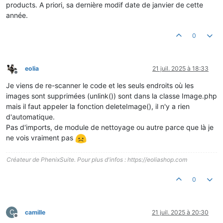
products. A priori, sa dernière modif date de janvier de cette
année.
0
eolia
21 juil. 2025 à 18:33
Hors-ligne
Je viens de re-scanner le code et les seuls endroits où les
images sont supprimées (unlink()) sont dans la classe Image.php
mais il faut appeler la fonction deleteImage(), il n'y a rien
d'automatique.
Pas d'imports, de module de nettoyage ou autre parce que là je
ne vois vraiment pas
Créateur de PhenixSuite. Pour plus d'infos : https://eoliashop.com
0
C
camille
21 juil. 2025 à 20:30
Hors-ligne