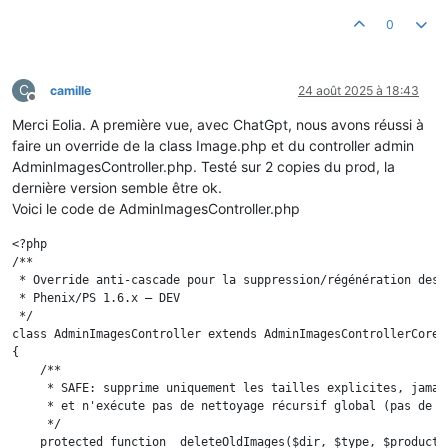
0
C
camille
24 août 2025 à 18:43
Hors-ligne
Merci Eolia. A première vue, avec ChatGpt, nous avons réussi à
faire un override de la class Image.php et du controller admin
AdminImagesController.php. Testé sur 2 copies du prod, la
dernière version semble être ok.
Voici le code de AdminImagesController.php
<?php

/**

 * Override anti-cascade pour la suppression/régénération des v
 * Phenix/PS 1.6.x – DEV

 */

class AdminImagesController extends AdminImagesControllerCore

{

    /**

     * SAFE: supprime uniquement les tailles explicites, jamais
     * et n'exécute pas de nettoyage récursif global (pas de "c
     */

    protected function _deleteOldImages($dir, $type, $product =