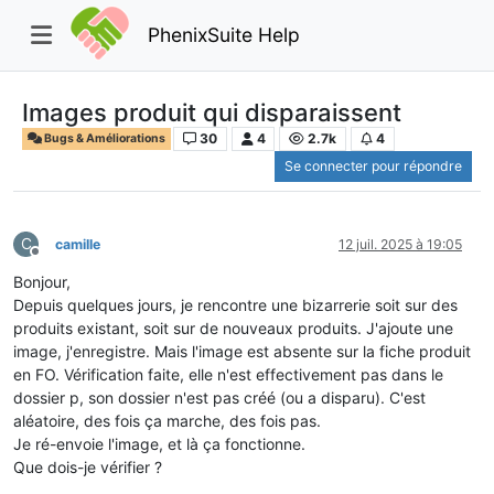
PhenixSuite Help
Images produit qui disparaissent
30
4
2.7k
4
Bugs & Améliorations
Se connecter pour répondre
C
camille
12 juil. 2025 à 19:05
Hors-ligne
Bonjour,
Depuis quelques jours, je rencontre une bizarrerie soit sur des
produits existant, soit sur de nouveaux produits. J'ajoute une
image, j'enregistre. Mais l'image est absente sur la fiche produit
en FO. Vérification faite, elle n'est effectivement pas dans le
dossier p, son dossier n'est pas créé (ou a disparu). C'est
aléatoire, des fois ça marche, des fois pas.
Je ré-envoie l'image, et là ça fonctionne.
Que dois-je vérifier ?