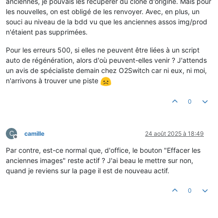
anciennes, je pouvais les récupérer du clone d'origine. Mais pour
        // On laisse le parent gérer la partie BDD (ps_image*, 
        $entries = scandir($dir);

les nouvelles, on est obligé de les renvoyer. Avec, en plus, un
        return parent::delete();

        if (!is_array($entries)) {

souci au niveau de la bdd vu que les anciennes assos img/prod
    }

            return true;

n'étaient pas supprimées.
        }

    /**

     * Suppression des fichiers sur disque (override SAFE)

Pour les erreurs 500, si elles ne peuvent être liées à un script
        foreach ($entries as $d) {

     * $force_delete est ignoré volontairement pour NE PAS supp
            // Ne JAMAIS toucher à l'original (ex: 130.jpg)

auto de régénération, alors d'où peuvent-elles venir ? J'attends
     */

            if (preg_match('/^[0-9]+\.jpe?g$/i', $d)) {

un avis de spécialiste demain chez O2Switch car ni eux, ni moi,
    public function deleteImage($force_delete = false)

                continue;

n'arrivons à trouver une piste
    {

            }

        // Chemin de base sans extension, ex: /img/p/1/3/0/0/13
0
        $basePath = $this->getPathForCreation();

            // Supprimer uniquement :

        $dir      = dirname($basePath).'/';

            //  - id[-id_product]-<type>.jpg|webp

            //  - <lang>-default-<type>.jpg|webp

            foreach ($allowed as $name) {

C
camille
24 août 2025 à 18:49
// 1) SUPPRIMER l’original et ses variantes (jpg, png, webp)

                $reBase = '/^[0-9]+-'.($product ? '[0-9]+-' : 
Hors-ligne
$exts = array('jpg','png','webp');

                $reLang = '/^[a-z]{2}-default-'.preg_quote($na
Par contre, est-ce normal que, d'office, le bouton "Effacer les
foreach ($exts as $ext) {

anciennes images" reste actif ? J'ai beau le mettre sur non,
    $orig = $basePath.'.'.$ext;

                if (preg_match($reBase, $d) || preg_match($reLa
quand je reviens sur la page il est de nouveau actif.
    if (file_exists($orig)) {

                    $full = $dir.$d;

        @unlink($orig);

                    if (file_exists($full)) {

        @file_put_contents(

0
                        @unlink($full);

            _PS_ROOT_DIR_.'/var/log/img_trace.log',

                    }

            date('c')." unlink original: ".$orig."\n",

                    break;

            FILE_APPEND

                }
