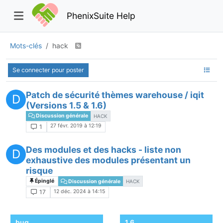
PhenixSuite Help
Mots-clés
hack
Se connecter pour poster
Patch de sécurité thèmes warehouse / iqit
D
(Versions 1.5 & 1.6)
Discussion générale
HACK
27 févr. 2019 à 12:19
1
Des modules et des hacks - liste non
D
exhaustive des modules présentant un
risque
Épinglé
Discussion générale
HACK
12 déc. 2024 à 14:15
17
bug
1.6