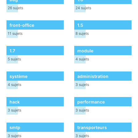
26
sujets
24
sujets
front-office
1.5
11
sujets
8
sujets
1.7
module
5
sujets
4
sujets
système
administration
4
sujets
3
sujets
hack
performance
3
sujets
3
sujets
smtp
transporteurs
3
sujets
3
sujets