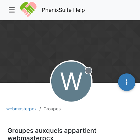
PhenixSuite Help
W
Hors-ligne
webmasterpcx
Groupes
Groupes auxquels appartient
webmasterpcx