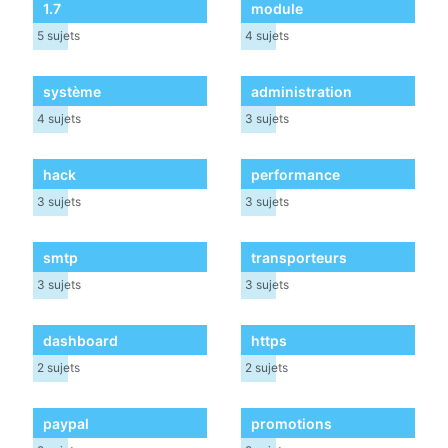
1.7
module
5
sujets
4
sujets
système
administration
4
sujets
3
sujets
hack
performance
3
sujets
3
sujets
smtp
transporteurs
3
sujets
3
sujets
dashboard
https
2
sujets
2
sujets
paypal
promotions