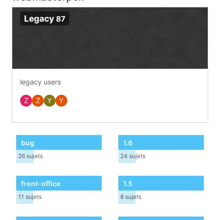
Legacy
87
legacy users
Z
Z
Y
Y
bug
1.6
26
sujets
24
sujets
front-office
1.5
11
sujets
8
sujets