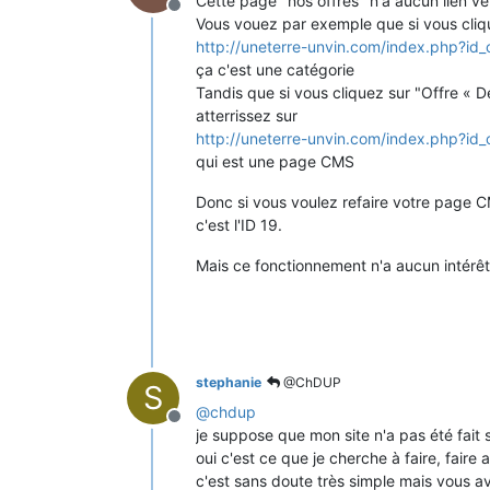
Cette page "nos offres" n'a aucun lien 
Hors-ligne
Vous vouez par exemple que si vous cliqu
http://uneterre-unvin.com/index.php?id
ça c'est une catégorie
Tandis que si vous cliquez sur "Offre « D
atterrissez sur
http://uneterre-unvin.com/index.php?id
qui est une page CMS
Donc si vous voulez refaire votre page 
c'est l'ID 19.
Mais ce fonctionnement n'a aucun intérêt
stephanie
@ChDUP
S
@
chdup
Hors-ligne
je suppose que mon site n'a pas été fait s
oui c'est ce que je cherche à faire, fair
c'est sans doute très simple mais vous av