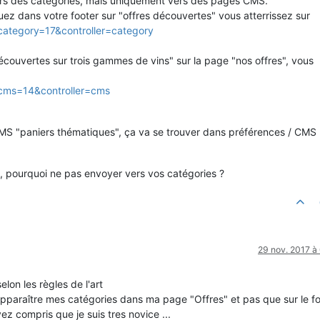
vers des catégories, mais uniquement vers des pages CMS.
ez dans votre footer sur "offres découvertes" vous atterrissez sur
_category=17&controller=category
écouvertes sur trois gammes de vins" sur la page "nos offres", vous
_cms=14&controller=cms
CMS "paniers thématiques", ça va se trouver dans préférences / CMS
, pourquoi ne pas envoyer vers vos catégories ?
29 nov. 2017 à
elon les règles de l'art
e apparaître mes catégories dans ma page "Offres" et pas que sur le f
ez compris que je suis tres novice ...