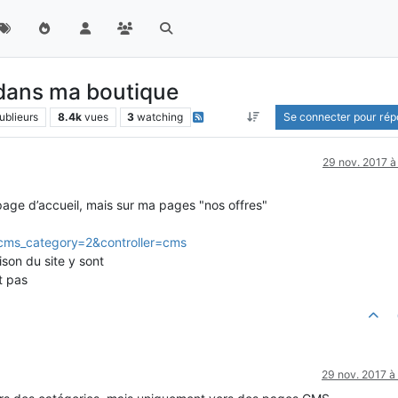
 dans ma boutique
ublieurs
8.4k
vues
3
watching
Se connecter pour ré
29 nov. 2017 à
age d’accueil, mais sur ma pages "nos offres"
_cms_category=2&controller=cms
aison du site y sont
t pas
29 nov. 2017 à