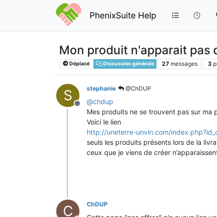
PhenixSuite Help
Mon produit n'apparait pas
27
messages
3
p
Déplacé
Discussion générale
stephanie
@ChDUP
S
@
chdup
Hors-ligne
Mes produits ne se trouvent pas sur ma p
Voici le lien
http://uneterre-unvin.com/index.php?id
seuls les produits présents lors de la livr
ceux que je viens de créer n’apparaissen
ChDUP
C