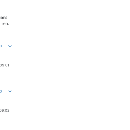
liens
lien.
0
 09:01
0
 09:02