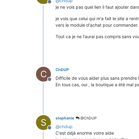
@
chdup
Hors-ligne
je ne vois pas quel lien il faut ajouter d
je vois que celui qui m'a fait le site a re
vers le module d'achat pour commander. Il
Tout ca je ne l'aurai pas compris sans 
ChDUP
C
Difficile de vous aider plus sans prendre 
Hors-ligne
En tous cas, oui , la boutique a été mal p
stephanie
@ChDUP
S
@
chdup
Hors-ligne
C'est déjà enorme votre aide