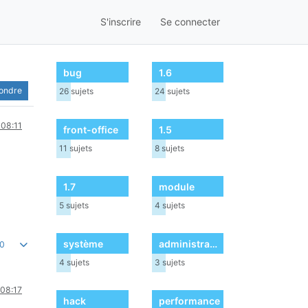
S'inscrire
Se connecter
bug
1.6
pondre
26
sujets
24
sujets
 08:11
front-office
1.5
11
sujets
8
sujets
1.7
module
5
sujets
4
sujets
système
administration
0
4
sujets
3
sujets
 08:17
hack
performance