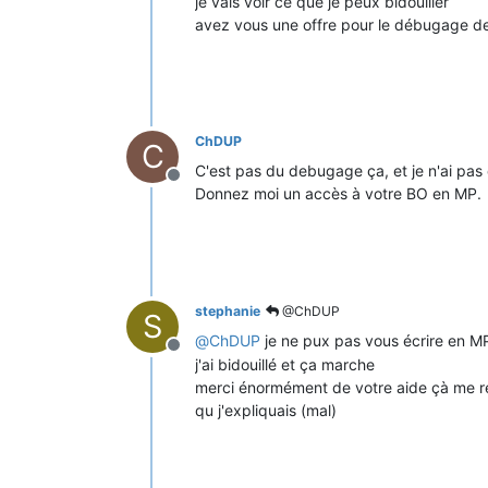
je vais voir ce que je peux bidouiller
avez vous une offre pour le débugage de
ChDUP
C
C'est pas du debugage ça, et je n'ai pas d
Hors-ligne
Donnez moi un accès à votre BO en MP.
stephanie
@ChDUP
S
@
ChDUP
je ne pux pas vous écrire en MP
Hors-ligne
j'ai bidouillé et ça marche
merci énormément de votre aide çà me ré
qu j'expliquais (mal)