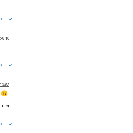
0
 09:10
0
 09:53
s
dre ce
0