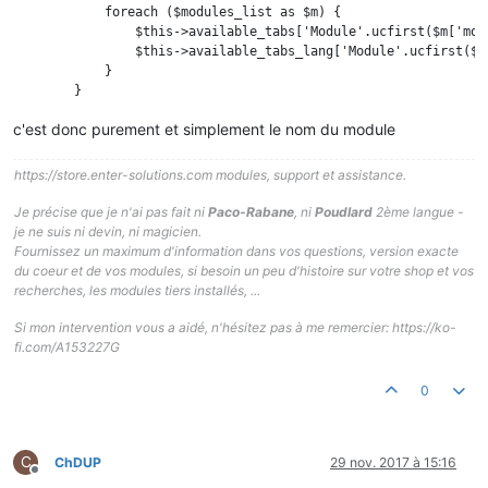
            foreach ($modules_list as $m) {

                $this->available_tabs['Module'.ucfirst($m['modu
                $this->available_tabs_lang['Module'.ucfirst($m
            }

c'est donc purement et simplement le nom du module
https://store.enter-solutions.com modules, support et assistance.
Je précise que je n'ai pas fait ni
Paco-Rabane
, ni
Poudlard
2ème langue -
je ne suis ni devin, ni magicien.
Fournissez un maximum d'information dans vos questions, version exacte
du coeur et de vos modules, si besoin un peu d'histoire sur votre shop et vos
recherches, les modules tiers installés, ...
Si mon intervention vous a aidé, n'hésitez pas à me remercier: https://ko-
fi.com/A153227G
0
C
ChDUP
29 nov. 2017 à 15:16
Hors-ligne