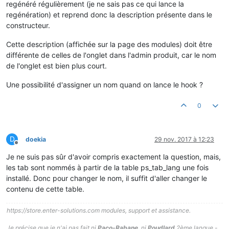
regénéré régulièrement (je ne sais pas ce qui lance la
regénération) et reprend donc la description présente dans le
constructeur.
Cette description (affichée sur la page des modules) doit être
différente de celles de l'onglet dans l'admin produit, car le nom
de l'onglet est bien plus court.
Une possibilité d'assigner un nom quand on lance le hook ?
0
D
doekia
29 nov. 2017 à 12:23
Hors-ligne
Je ne suis pas sûr d'avoir compris exactement la question, mais,
les tab sont nommés à partir de la table ps_tab_lang une fois
installé. Donc pour changer le nom, il suffit d'aller changer le
contenu de cette table.
https://store.enter-solutions.com modules, support et assistance.
Je précise que je n'ai pas fait ni
Paco-Rabane
, ni
Poudlard
2ème langue -