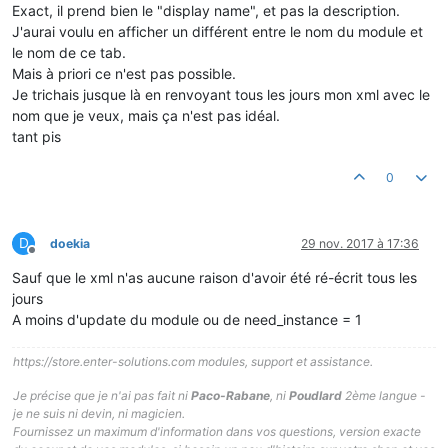
Exact, il prend bien le "display name", et pas la description.
J'aurai voulu en afficher un différent entre le nom du module et
le nom de ce tab.
Mais à priori ce n'est pas possible.
Je trichais jusque là en renvoyant tous les jours mon xml avec le
nom que je veux, mais ça n'est pas idéal.
tant pis
0
D
doekia
29 nov. 2017 à 17:36
Hors-ligne
Sauf que le xml n'as aucune raison d'avoir été ré-écrit tous les
jours
A moins d'update du module ou de need_instance = 1
https://store.enter-solutions.com modules, support et assistance.
Je précise que je n'ai pas fait ni
Paco-Rabane
, ni
Poudlard
2ème langue -
je ne suis ni devin, ni magicien.
Fournissez un maximum d'information dans vos questions, version exacte