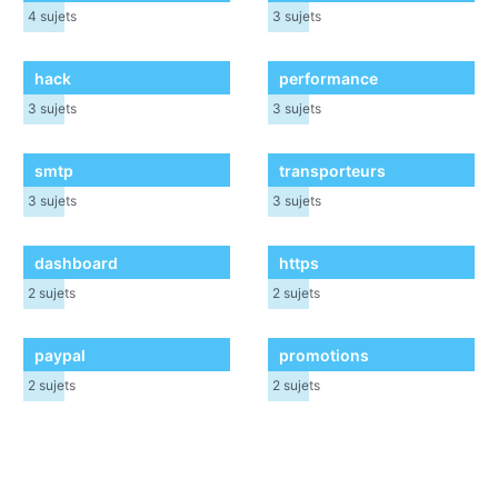
4
sujets
3
sujets
hack
performance
3
sujets
3
sujets
smtp
transporteurs
3
sujets
3
sujets
dashboard
https
2
sujets
2
sujets
paypal
promotions
2
sujets
2
sujets