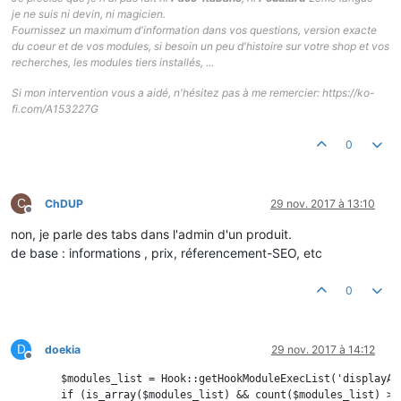
je ne suis ni devin, ni magicien.
Fournissez un maximum d'information dans vos questions, version exacte
du coeur et de vos modules, si besoin un peu d'histoire sur votre shop et vos
recherches, les modules tiers installés, ...
Si mon intervention vous a aidé, n'hésitez pas à me remercier: https://ko-
fi.com/A153227G
0
C
ChDUP
29 nov. 2017 à 13:10
Hors-ligne
non, je parle des tabs dans l'admin d'un produit.
de base : informations , prix, réferencement-SEO, etc
0
D
doekia
29 nov. 2017 à 14:12
Hors-ligne
        $modules_list = Hook::getHookModuleExecList('displayAdm
        if (is_array($modules_list) && count($modules_list) > 0