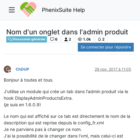
PhenixSuite Help
Nom d'un onglet dans l'admin produit
6
2
1.0k
2
Discussion générale
Se connecter pour répondre
C
ChDUP
29 nov. 2017 à 11:05
Hors-ligne
Bonjour à toutes et tous.
J'utilise un module qui crée un tab dans l'admin produit via le
hook DisplayAdminProductsExtra.
(je suis en 1.6.0.9)
Le nom qui est affiché sur ce tab est directement le nom de la
description qui est reprise depuis le config_fr.xml
Je ne parviens pas à changer ce nom.
J'ai la possibilité de le changer dans l'xml, mais celui-ci est