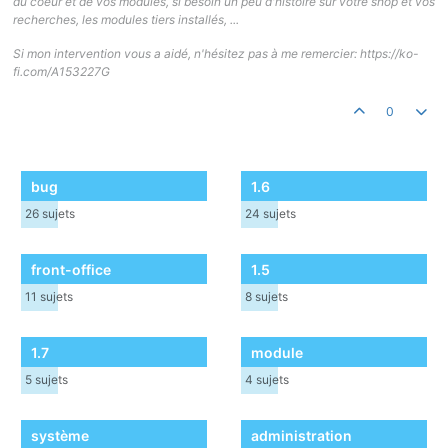
du coeur et de vos modules, si besoin un peu d'histoire sur votre shop et vos
recherches, les modules tiers installés, ...
Si mon intervention vous a aidé, n'hésitez pas à me remercier: https://ko-
fi.com/A153227G
0
bug
1.6
26
sujets
24
sujets
front-office
1.5
11
sujets
8
sujets
1.7
module
5
sujets
4
sujets
système
administration