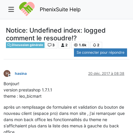
PhenixSuite Help
Notice: Undefined index: logged
comment le resoudre!?
3
2
1.6k
2
Discussion générale
Se connecter pour répondre
H
hasina
20 déc. 2017 à 08:38
Hors-ligne
Bonjour!
version prestashop 1.7.1.1
theme : leo_bicmart
après un remplissage de formulaire et validation du bouton de
nouveau client (espace pro) dans mon site , j'ai remarquer que
dans mon back office les fonctionnalités du theme ne
s'affichaient plus dans la liste des menus à gauche du back
office.