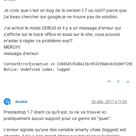
Je croix que c'est un bug de la version 1.7 ou non!? parce que
j'ai beau chercher sur google je ne trouve pas de solution.
J'ai activé le mode DEBUG et il y a un message d'erreur qui
s'affiche sur le back office et aussi sur le site, vous pouvez
m'aider à régler ce problème svp!?
MERCI!!!
message d'erreur:
ContextErrorException in 13945457638421bc953159e8c0c0106f72998
0
D
doekia
20 déc. 2017 à 11:30
Hors-ligne
Prestashop 1.7 étant ce qu'il est, tu ne va trouver ici
pratiquement aucun support pour ce genre de "jouet".
L'erreur signale qu'une des variable smarty vitale (logged) est
absente, il n'y a pas grand chose sur lequel nous puissions