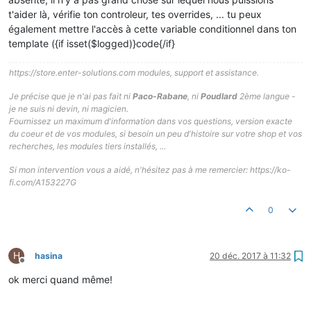
t'aider là, vérifie ton controleur, tes overrides, ... tu peux
également mettre l'accès à cette variable conditionnel dans ton
template ({if isset($logged)}code{/if}
https://store.enter-solutions.com modules, support et assistance.
Je précise que je n'ai pas fait ni
Paco-Rabane
, ni
Poudlard
2ème langue -
je ne suis ni devin, ni magicien.
Fournissez un maximum d'information dans vos questions, version exacte
du coeur et de vos modules, si besoin un peu d'histoire sur votre shop et vos
recherches, les modules tiers installés, ...
Si mon intervention vous a aidé, n'hésitez pas à me remercier: https://ko-
fi.com/A153227G
0
H
hasina
20 déc. 2017 à 11:32
Hors-ligne
ok merci quand même!