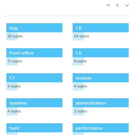
0
bug
1.6
26
sujets
24
sujets
front-office
1.5
11
sujets
8
sujets
1.7
module
5
sujets
4
sujets
système
administration
4
sujets
3
sujets
hack
performance