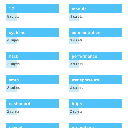
1.7
module
5
sujets
4
sujets
système
administration
4
sujets
3
sujets
hack
performance
3
sujets
3
sujets
smtp
transporteurs
3
sujets
3
sujets
dashboard
https
2
sujets
2
sujets
paypal
promotions