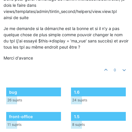
dois le faire dans
views/templates/admin/tintin_second/helpers/view.view.tpl
ainsi de suite
Je me demande si la démarche est la bonne et si il n'y a pas
quelque chose de plus simple comme pouvoir changer le nom
du tpl (j'ai essayé $this->display = 'ma_vue' sans succès) et avoir
tous les tpl au même endroit peut être ?
Merci d'avance
0
bug
1.6
26
sujets
24
sujets
front-office
1.5
11
sujets
8
sujets