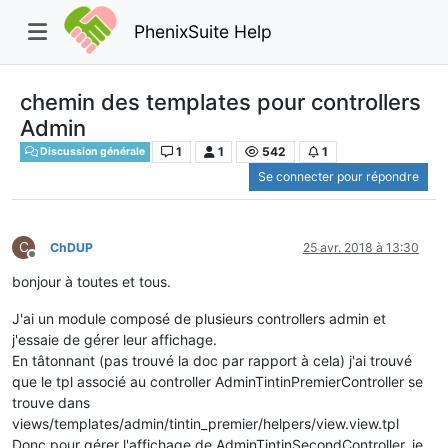
PhenixSuite Help
chemin des templates pour controllers
Admin
1
1
542
1
Discussion générale
Se connecter pour répondre
C
ChDUP
25 avr. 2018 à 13:30
Hors-ligne
bonjour à toutes et tous.
J'ai un module composé de plusieurs controllers admin et
j'essaie de gérer leur affichage.
En tâtonnant (pas trouvé la doc par rapport à cela) j'ai trouvé
que le tpl associé au controller AdminTintinPremierController se
trouve dans
views/templates/admin/tintin_premier/helpers/view.view.tpl
Donc pour gérer l'affichage de AdminTintinSecondController, je