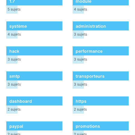
1.7
module
5
sujets
4
sujets
système
administration
4
sujets
3
sujets
hack
performance
3
sujets
3
sujets
smtp
transporteurs
3
sujets
3
sujets
dashboard
https
2
sujets
2
sujets
paypal
promotions
2
sujets
2
sujets