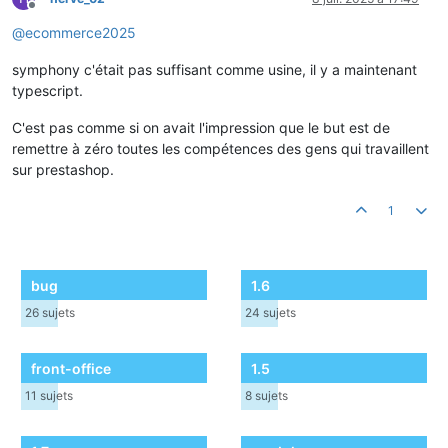
Hors-ligne
@
ecommerce2025
symphony c'était pas suffisant comme usine, il y a maintenant
typescript.
C'est pas comme si on avait l'impression que le but est de
remettre à zéro toutes les compétences des gens qui travaillent
sur prestashop.
1
bug
1.6
26
sujets
24
sujets
front-office
1.5
11
sujets
8
sujets