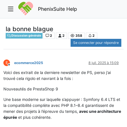
PhenixSuite Help
la bonne blague
2
2
358
2
Discussion générale
Se connecter pour répondre
E
ecommerce2025
8 juil. 2025 à 15:09
Hors-ligne
Voici des extrait de la derniere newsletter de PS, perso j'ai
trouvé cela rigolo et navrant à la fois :
Nouveautés de PrestaShop 9
Une base moderne sur laquelle s’appuyer : Symfony 6.4 LTS et
la compatibilité complète avec PHP 8.1–8.4 garantissent de
mener des projets à l’épreuve du temps,
avec une architecture
épurée
et plus cohérente.