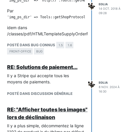
EOLIA
14 OCT. 2018 À
Par
09:28
idem dans
/classes/pdf/HTMLTemplateSupplyOrderForm.php
à la ligne 175.
POSTÉ DANS BUG CONNUS
1.5
1.6
FRONT-OFFICE
BUG
RE: Solutions de paiement...
Il y a Stripe qui accepte tous les
moyens de paiements.
EOLIA
8 NOV. 2024 À
16:30
POSTÉ DANS DISCUSSION GÉNÉRALE
RE: "Afficher toutes les images"
lors de déclinaison
Il y a plus simple, décommentez la ligne
1192 de product.js du thème par défaut