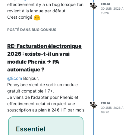
effectivement il y a un bug lorsque l'on
EOLIA
30 JUIN 2026 À
revient à la langue par défaut.
19:26
C'est corrigé
POSTÉ DANS BUG CONNUS
RE: Facturation électronique
2026 : existe-t-il un vrai
module Phenix → PA
automatique ?
@
Ecom
Bonjour,
Pennylane vient de sortir un module
gratuit compatible 1.7+.
Je viens de l'adapter pour Phenix et
effectivement celui-ci requiert une
EOLIA
30 JUIN 2026 À
souscription au plan à 24€ HT par mois
09:20