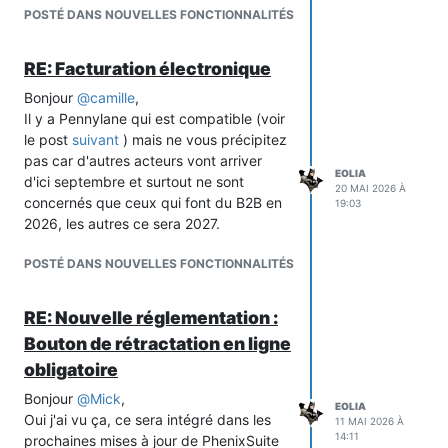
Traductions du Front-office"
POSTÉ DANS NOUVELLES FONCTIONNALITÉS
RE: Facturation électronique
Bonjour
@
camille
,
Il y a Pennylane qui est compatible (voir
le post
suivant
) mais ne vous précipitez
pas car d'autres acteurs vont arriver
EOLIA
d'ici septembre et surtout ne sont
20 MAI 2026 À
concernés que ceux qui font du B2B en
19:03
2026, les autres ce sera 2027.
POSTÉ DANS NOUVELLES FONCTIONNALITÉS
RE: Nouvelle réglementation :
Bouton de rétractation en ligne
obligatoire
Bonjour
@
Mick
,
EOLIA
Oui j'ai vu ça, ce sera intégré dans les
11 MAI 2026 À
14:11
prochaines mises à jour de PhenixSuite