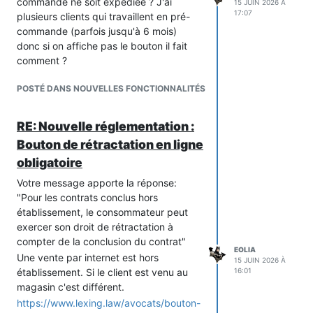
commande ne soit expédiée ? J'ai
15 JUIN 2026 À
17:07
plusieurs clients qui travaillent en pré-
commande (parfois jusqu'à 6 mois)
donc si on affiche pas le bouton il fait
comment ?
POSTÉ DANS NOUVELLES FONCTIONNALITÉS
RE: Nouvelle réglementation :
Bouton de rétractation en ligne
obligatoire
Votre message apporte la réponse:
"Pour les contrats conclus hors
établissement, le consommateur peut
exercer son droit de rétractation à
compter de la conclusion du contrat"
EOLIA
Une vente par internet est hors
15 JUIN 2026 À
établissement. Si le client est venu au
16:01
magasin c'est différent.
https://www.lexing.law/avocats/bouton-