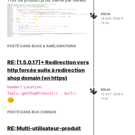
EOLIA
16 AVR. 2026 À
15:24
POSTÉ DANS BUGS & AMÉLIORATIONS
RE: [1.5.0.17]+ Redirection vers
http forcée suite à redirection
shop domain (en https)
header('Location: '.
EOLIA
Tools::getShopProtocol() . $url);
15 OCT. 2018 À
11:47
POSTÉ DANS BUG CONNUS
RE: Multi-utilisateur-produit