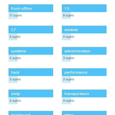
front-office
1.5
11
sujets
8
sujets
1.7
module
5
sujets
4
sujets
système
administration
4
sujets
3
sujets
hack
performance
3
sujets
3
sujets
smtp
transporteurs
3
sujets
3
sujets
dashboard
https