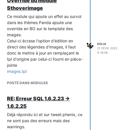
Override du module
Sthoverimage
Ce module qui ajoute un effet au survol
dans les thèmes Panda ajoute une
override en BO sur le template des
images.
Celui-ci écrase l'option d'édition en
EOLIA
direct des légendes d'images, il faut
21 FÉVR. 2023
donc le mettre à jour en remplaçant le
À 16:58
tpl d'origine par celui-ci fourni en pièce-
jointe
images.tpl
POSTÉ DANS MODULES
RE: Erreur SQL 1.6.2.23 ->
1.6.2.25
Déjà répondu ici et sur tweet.phenix, ce
ne sont pas des erreurs mais des
warnings.