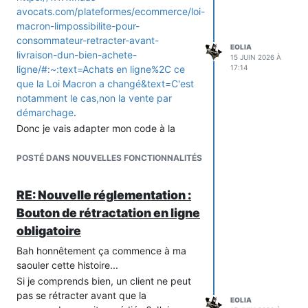
avocats.com/plateformes/ecommerce/loi-
macron-limpossibilite-pour-
consommateur-retracter-avant-
EOLIA
livraison-dun-bien-achete-
15 JUIN 2026 À
ligne/#:~:text=Achats en ligne%2C ce
17:14
que la Loi Macron a changé&text=C'est
notamment le cas,non la vente par
démarchage
.
Donc je vais adapter mon code à la
prochaine version suivant que les
produits sont virtuels ou physiques.
POSTÉ DANS NOUVELLES FONCTIONNALITÉS
RE: Nouvelle réglementation :
Bouton de rétractation en ligne
obligatoire
Bah honnêtement ça commence à ma
saouler cette histoire...
Si je comprends bien, un client ne peut
pas se rétracter avant que la
EOLIA