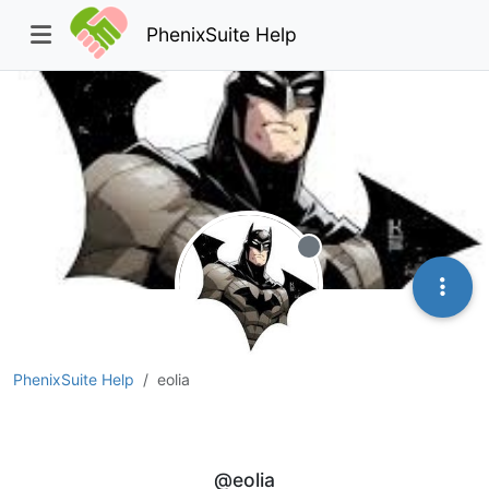
PhenixSuite Help
Hors-ligne
PhenixSuite Help
eolia
eolia
@eolia