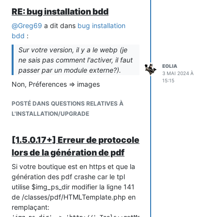
RE: bug installation bdd
@
Greg69
a dit dans
bug installation
bdd
:
Sur votre version, il y a le webp (je
ne sais pas comment l'activer, il faut
EOLIA
passer par un module externe?).
3 MAI 2024 À
15:15
Non, Préferences => images
POSTÉ DANS QUESTIONS RELATIVES À
L'INSTALLATION/UPGRADE
[1.5.0.17+] Erreur de protocole
lors de la génération de pdf
Si votre boutique est en https et que la
génération des pdf crashe car le tpl
utilise $img_ps_dir modifier la ligne 141
de /classes/pdf/HTMLTemplate.php en
remplaçant: