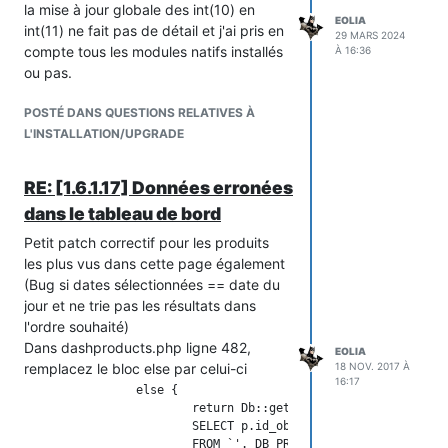
la mise à jour globale des int(10) en
EOLIA
int(11) ne fait pas de détail et j'ai pris en
29 MARS 2024
compte tous les modules natifs installés
À 16:36
ou pas.
POSTÉ DANS QUESTIONS RELATIVES À
L'INSTALLATION/UPGRADE
RE: [1.6.1.17] Données erronées
dans le tableau de bord
Petit patch correctif pour les produits
les plus vus dans cette page également
(Bug si dates sélectionnées == date du
jour et ne trie pas les résultats dans
l'ordre souhaité)
Dans dashproducts.php ligne 482,
EOLIA
remplacez le bloc else par celui-ci
18 NOV. 2017 À
16:17
		else {

			return Db::getInstance(_PS_USE_SQL_SLAVE_)->executeS('

			SELECT p.id_object, pv.counter

			FROM `'._DB_PREFIX_.'page_viewed` pv
