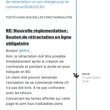
de-retractation-ce-qui-change-pour-le-
commerce/2026/03/30/
https://bpifrance-
creation.fr/encyclopedie/droit-
POSTÉ DANS NOUVELLES FONCTIONNALITÉS
retractation-ligne-delais-conditions-
regles-applicables
RE: Nouvelle réglementation :
Bouton de rétractation en ligne
obligatoire
Bonjour
@
Mick
,
Non, la rétractation doit être possible
immédiatement après la création de
commande et pendant la durée en jours
indiquée en BO.
EOLIA
Un client doit pouvoir demander
15 JUIN 2026 À
15:45
l'annulation de sa commande même s'il
n'a pas été livré. A ne pas confondre
avec les retours.
Concernant les textes affichés sur cette
page ils sont tous traduisibles dans
"Localisation => Traductions =>