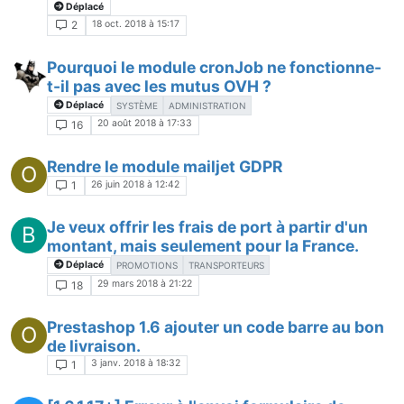
Déplacé
18 oct. 2018 à 15:17
2
Pourquoi le module cronJob ne fonctionne-
t-il pas avec les mutus OVH ?
Déplacé
SYSTÈME
ADMINISTRATION
20 août 2018 à 17:33
16
Rendre le module mailjet GDPR
O
26 juin 2018 à 12:42
1
Je veux offrir les frais de port à partir d'un
B
montant, mais seulement pour la France.
Déplacé
PROMOTIONS
TRANSPORTEURS
29 mars 2018 à 21:22
18
Prestashop 1.6 ajouter un code barre au bon
O
de livraison.
3 janv. 2018 à 18:32
1