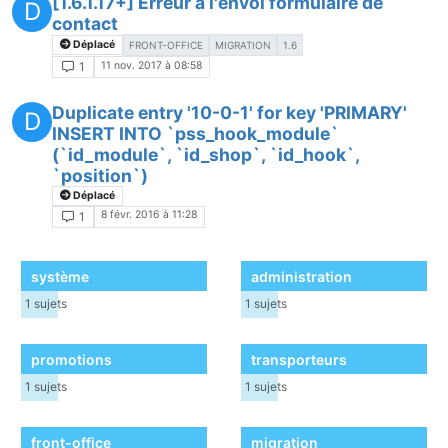
[1.6.1.17+] Erreur à l'envoi formulaire de
D
contact
Déplacé
FRONT-OFFICE
MIGRATION
1.6
11 nov. 2017 à 08:58
1
Duplicate entry '10-0-1' for key 'PRIMARY'
D
INSERT INTO `pss_hook_module`
(`id_module`, `id_shop`, `id_hook`,
`position`)
Déplacé
8 févr. 2016 à 11:28
1
système
administration
1
sujets
1
sujets
promotions
transporteurs
1
sujets
1
sujets
front-office
migration