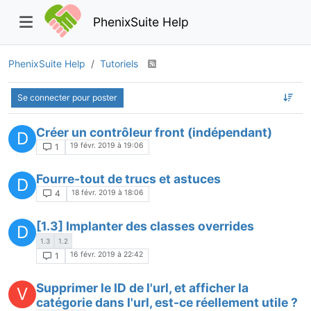
PhenixSuite Help
PhenixSuite Help
Tutoriels
Se connecter pour poster
Créer un contrôleur front (indépendant)
D
19 févr. 2019 à 19:06
1
Fourre-tout de trucs et astuces
D
18 févr. 2019 à 18:06
4
[1.3] Implanter des classes overrides
D
1.3
1.2
16 févr. 2019 à 22:42
1
Supprimer le ID de l'url, et afficher la
V
catégorie dans l'url, est-ce réellement utile ?