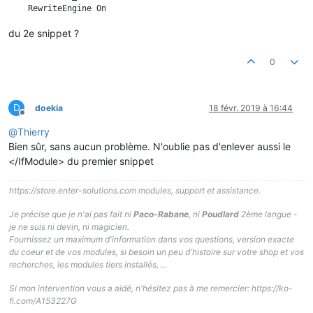
du 2e snippet ?
0
D
doekia
18 févr. 2019 à 16:44
Hors-ligne
@
Thierry
Bien sûr, sans aucun problème. N'oublie pas d'enlever aussi le
</IfModule> du premier snippet
https://store.enter-solutions.com modules, support et assistance.
Je précise que je n'ai pas fait ni
Paco-Rabane
, ni
Poudlard
2ème langue -
je ne suis ni devin, ni magicien.
Fournissez un maximum d'information dans vos questions, version exacte
du coeur et de vos modules, si besoin un peu d'histoire sur votre shop et vos
recherches, les modules tiers installés, ...
Si mon intervention vous a aidé, n'hésitez pas à me remercier: https://ko-
fi.com/A153227G