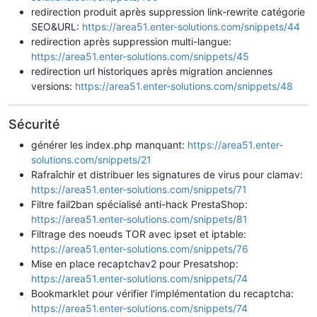
redirection produit après suppression link-rewrite catégorie
SEO&URL:
https://area51.enter-solutions.com/snippets/44
redirection après suppression multi-langue:
https://area51.enter-solutions.com/snippets/45
redirection url historiques après migration anciennes
versions:
https://area51.enter-solutions.com/snippets/48
Sécurité
générer les index.php manquant:
https://area51.enter-
solutions.com/snippets/21
Rafraîchir et distribuer les signatures de virus pour clamav:
https://area51.enter-solutions.com/snippets/71
Filtre fail2ban spécialisé anti-hack PrestaShop:
https://area51.enter-solutions.com/snippets/81
Filtrage des noeuds TOR avec ipset et iptable:
https://area51.enter-solutions.com/snippets/76
Mise en place recaptchav2 pour Presatshop:
https://area51.enter-solutions.com/snippets/74
Bookmarklet pour vérifier l'implémentation du recaptcha:
https://area51.enter-solutions.com/snippets/74