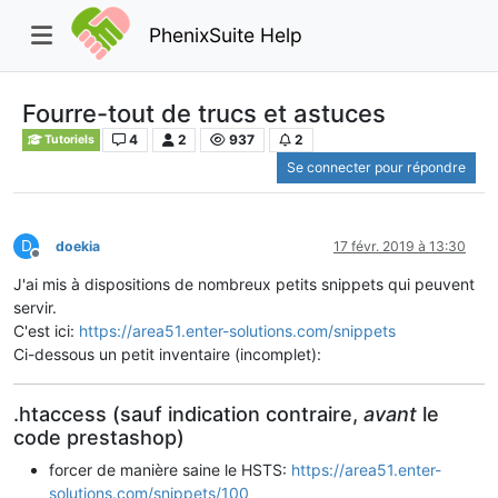
PhenixSuite Help
Fourre-tout de trucs et astuces
4
2
937
2
Tutoriels
Se connecter pour répondre
D
doekia
17 févr. 2019 à 13:30
Hors-ligne
J'ai mis à dispositions de nombreux petits snippets qui peuvent
servir.
C'est ici:
https://area51.enter-solutions.com/snippets
Ci-dessous un petit inventaire (incomplet):
.htaccess (sauf indication contraire,
avant
le
code prestashop)
forcer de manière saine le HSTS:
https://area51.enter-
solutions.com/snippets/100