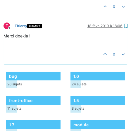
0
T
Thierry
18 févr. 2019 à 18:06
LEGACY
Hors-ligne
Merci doekia !
0
bug
1.6
26
sujets
24
sujets
front-office
1.5
11
sujets
8
sujets
1.7
module