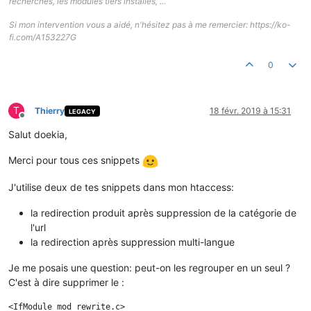
recherches, les modules tiers installés, ...
Si mon intervention vous a aidé, n'hésitez pas à me remercier: https://ko-
fi.com/A153227G
0
T
Thierry
18 févr. 2019 à 15:31
LEGACY
Hors-ligne
Salut doekia,
Merci pour tous ces snippets
J'utilise deux de tes snippets dans mon htaccess:
la redirection produit après suppression de la catégorie de
l'url
la redirection après suppression multi-langue
Je me posais une question: peut-on les regrouper en un seul ?
C'est à dire supprimer le :
<IfModule mod_rewrite.c>
