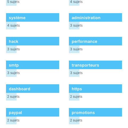
5
sujets
4
sujets
système
administration
4
sujets
3
sujets
hack
performance
3
sujets
3
sujets
smtp
transporteurs
3
sujets
3
sujets
dashboard
https
2
sujets
2
sujets
paypal
promotions
2
sujets
2
sujets