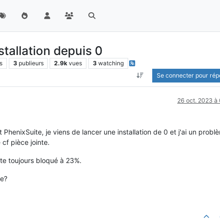
stallation depuis 0
s
3
publieurs
2.9k
vues
3
watching
Se connecter pour ré
26 oct. 2023 à
 PhenixSuite, je viens de lancer une installation de 0 et j'ai un probl
cf pièce jointe.
ste toujours bloqué à 23%.
me?