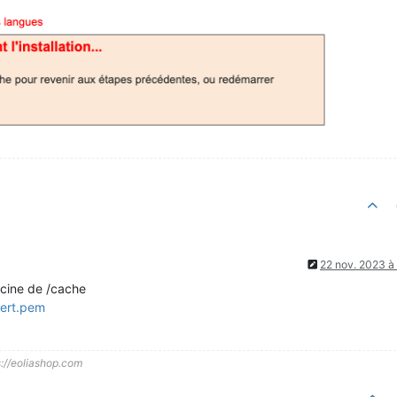
22 nov. 2023 à
racine de /cache
cert.pem
s://eoliashop.com