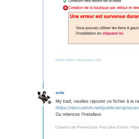
www.rituel-manucure.com
eolia
My bad, veuillez rajouter ce fichier à la 
Hors-ligne
https://devcustom.net/public/scripts/ca
Ou relancez l'installeur.
Créateur de PhenixSuite. Pour plus d'infos : http