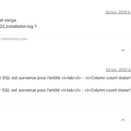
22 nov. 2023 à
ll vierge.
2_installation.log ?
s://eoliashop.com
22 nov. 2023 à
 SQL est survenue pour l'entité <i>tab</i> : <i>Column count doesn'
 SQL est survenue pour l'entité <i>tab</i> : <i>Column count doesn