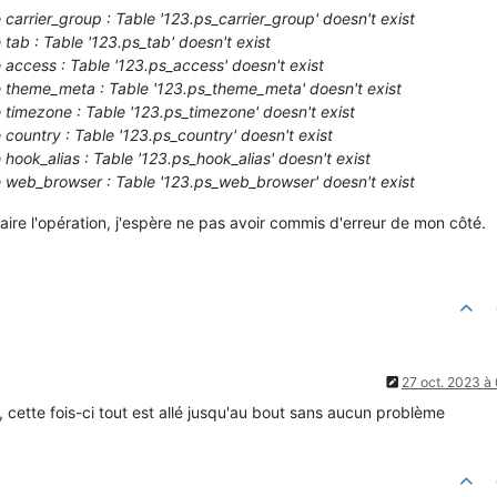
 carrier_group : Table '123.ps_carrier_group' doesn't exist
 tab : Table '123.ps_tab' doesn't exist
 access : Table '123.ps_access' doesn't exist
é theme_meta : Table '123.ps_theme_meta' doesn't exist
 timezone : Table '123.ps_timezone' doesn't exist
 country : Table '123.ps_country' doesn't exist
 hook_alias : Table '123.ps_hook_alias' doesn't exist
é web_browser : Table '123.ps_web_browser' doesn't exist
aire l'opération, j'espère ne pas avoir commis d'erreur de mon côté.
27 oct. 2023 à
er, cette fois-ci tout est allé jusqu'au bout sans aucun problème