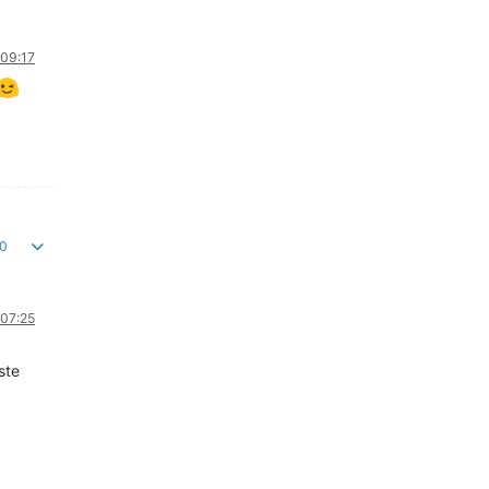
 09:17
0
 07:25
este