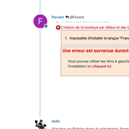
Florent
@Florent
F
Hors-ligne
eolia
Ajoutez ce fichier dans le répertoire /tran