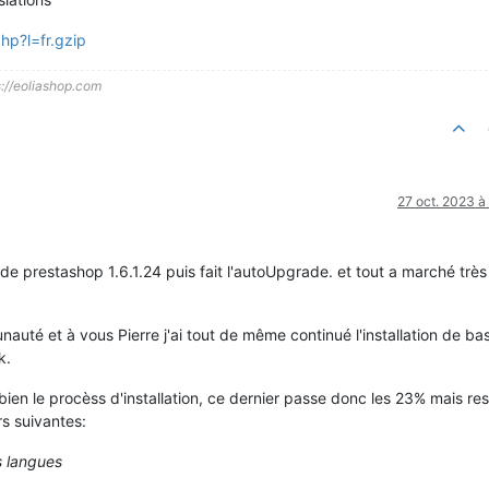
php?l=fr.gzip
s://eoliashop.com
27 oct. 2023 à
elle de prestashop 1.6.1.24 puis fait l'autoUpgrade. et tout a marché très
auté et à vous Pierre j'ai tout de même continué l'installation de ba
k.
bien le procèss d'installation, ce dernier passe donc les 23% mais re
rs suivantes:
s langues