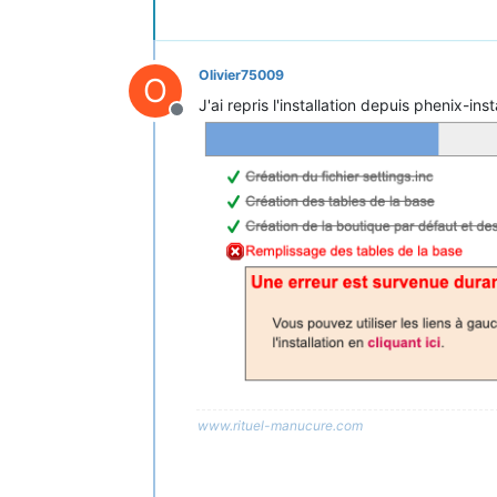
Olivier75009
O
J'ai repris l'installation depuis phenix-inst
Hors-ligne
www.rituel-manucure.com