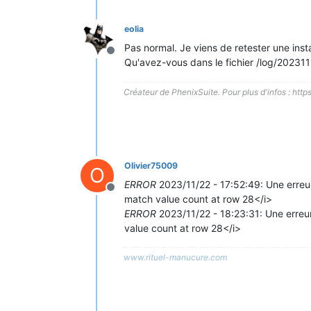
eolia
Pas normal. Je viens de retester une insta
Hors-ligne
Qu'avez-vous dans le fichier /log/2023112
Créateur de PhenixSuite. Pour plus d'infos : http
Olivier75009
O
ERROR
2023/11/22 - 17:52:49: Une erreur
Hors-ligne
match value count at row 28</i>
ERROR
2023/11/22 - 18:23:31: Une erreur
value count at row 28</i>
www.rituel-manucure.com