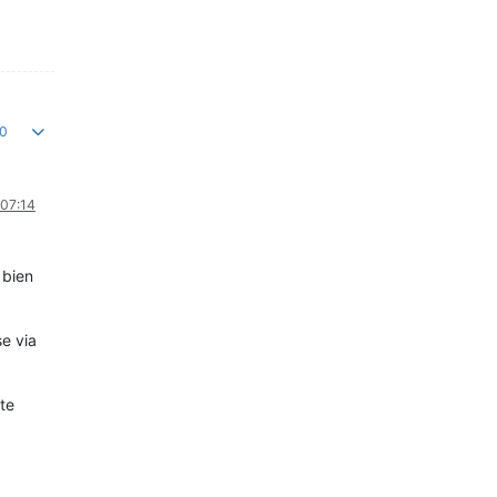
0
 07:14
 bien
se via
ste