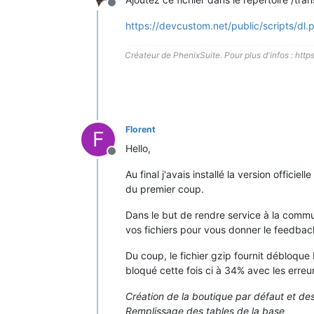
Hors-ligne
https://devcustom.net/public/scripts/dl.
Créateur de PhenixSuite. Pour plus d'infos : http
Florent
F
Hello,
Hors-ligne
Au final j'avais installé la version offici
du premier coup.
Dans le but de rendre service à la commun
vos fichiers pour vous donner le feedbac
Du coup, le fichier gzip fournit débloque 
bloqué cette fois ci à 34% avec les erreu
Création de la boutique par défaut et de
Remplissage des tables de la base