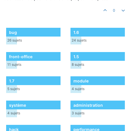
0
bug
1.6
26
sujets
24
sujets
front-office
1.5
11
sujets
8
sujets
1.7
module
5
sujets
4
sujets
système
administration
4
sujets
3
sujets
hack
performance