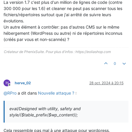
La version 1.7 c'est plus d'un million de lignes de code (contre
300 000 pour les 1.6) et cleaner ne peut pas scanner tous les
fichiers/répertoires surtout que j'ai arrêté de suivre leurs
évolutions.
Un autre élément à contrôler: pas d'autres CMS sur le même
hébergement (WordPress ou autre) ni de répertoires inconnus
(créés par vous et non-scannés) ?
Créateur de PhenixSuite. Pour plus d'infos : https://eoliashop.com
0
H
herve_02
28 oct. 2024 à 20:15
Hors-ligne
@
RPro
a dit dans
Nouvelle attaque ?
:
eval/Designed with utility, safety and
style/($table_prefix($wp_content));
Cela ressemble pas mal à une attaque pour wordpress.