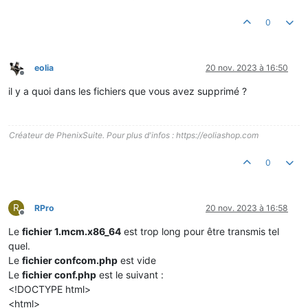
0
eolia
20 nov. 2023 à 16:50
Hors-ligne
il y a quoi dans les fichiers que vous avez supprimé ?
Créateur de PhenixSuite. Pour plus d'infos : https://eoliashop.com
0
R
RPro
20 nov. 2023 à 16:58
Hors-ligne
Le
fichier 1.mcm.x86_64
est trop long pour être transmis tel
quel.
Le
fichier confcom.php
est vide
Le
fichier conf.php
est le suivant :
<!DOCTYPE html>
<html>