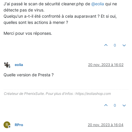
J'ai passé le scan de sécurité cleaner.php de
@
eolia
qui ne
détecte pas de virus.
Quelqu'un a-t-il été confronté à cela auparavant ? Et si oui,
quelles sont les actions à mener ?
Merci pour vos réponses.
0
eolia
20 nov. 2023 à 16:02
Hors-ligne
Quelle version de Presta ?
Créateur de PhenixSuite. Pour plus d'infos : https://eoliashop.com
0
R
RPro
20 nov. 2023 à 16:04
Hors-ligne