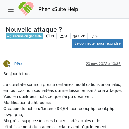
PhenixSuite Help
Nouvelle attaque ?
11
3
1.2k
3
Discussion générale
Se connecter pour répondre
R
RPro
20 nov. 2023 à 10:36
Hors-ligne
Bonjour à tous,
Je constate sur mon presta certaines modifications anormales,
en tout cas non souhaitées qui me laisse penser à une attaque.
Voici en quelques mots ce que j'ai pu observer :
Modification du htaccess
Creation de fichiers 1.mcm.x86_64, confcom.php, conf.php,
lowpr.php,...
Malgré la suppression des fichiers indésirables et le
rétablissement du htaccess, cela revient régulièrement.