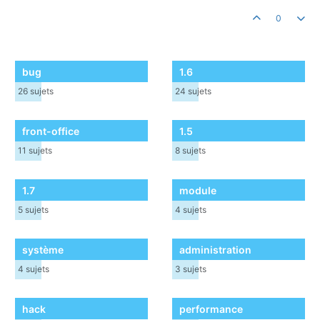
0
bug
1.6
26
sujets
24
sujets
front-office
1.5
11
sujets
8
sujets
1.7
module
5
sujets
4
sujets
système
administration
4
sujets
3
sujets
hack
performance