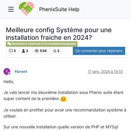
PhenixSuite Help
Meilleure config Système pour une
installation fraiche en 2024?
Questions relatives à l'installation/upgrade
3
2
536
2
Se connecter pour répondre
F
Florent
17 janv. 2024 à 14:15
Hors-ligne
Hello,
Je vais lancer ma deuxième installation sous Phenix suite étant
super content de la première
Je voulais en profiter pour avoir une recommandation système à
utiliser.
Sur une nouvelle installation quelle version de PHP et MYSql