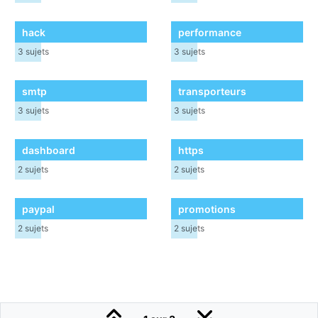
hack
performance
3
sujets
3
sujets
smtp
transporteurs
3
sujets
3
sujets
dashboard
https
2
sujets
2
sujets
paypal
promotions
2
sujets
2
sujets