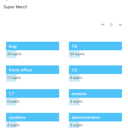
Hors-ligne
Super Merci!
0
bug
1.6
26
sujets
24
sujets
front-office
1.5
11
sujets
8
sujets
1.7
module
5
sujets
4
sujets
système
administration
4
sujets
3
sujets