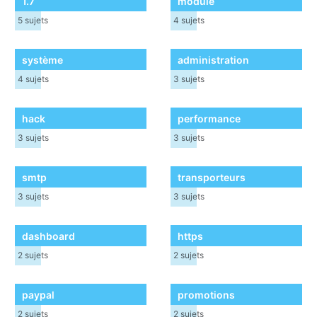
1.7
module
5
sujets
4
sujets
système
administration
4
sujets
3
sujets
hack
performance
3
sujets
3
sujets
smtp
transporteurs
3
sujets
3
sujets
dashboard
https
2
sujets
2
sujets
paypal
promotions
2
sujets
2
sujets