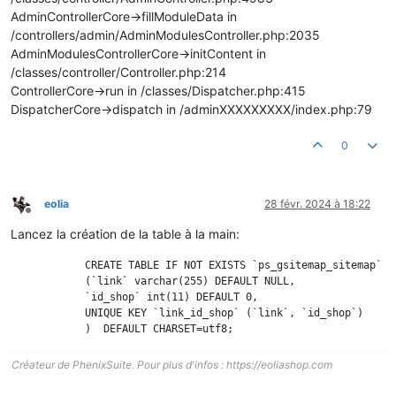
AdminControllerCore->fillModuleData in
/controllers/admin/AdminModulesController.php:2035
AdminModulesControllerCore->initContent in
/classes/controller/Controller.php:214
ControllerCore->run in /classes/Dispatcher.php:415
DispatcherCore->dispatch in /adminXXXXXXXXX/index.php:79
0
eolia
28 févr. 2024 à 18:22
Hors-ligne
Lancez la création de la table à la main:
            CREATE TABLE IF NOT EXISTS `ps_gsitemap_sitemap` 

            (`link` varchar(255) DEFAULT NULL, 

            `id_shop` int(11) DEFAULT 0,

            UNIQUE KEY `link_id_shop` (`link`, `id_shop`)

Créateur de PhenixSuite. Pour plus d'infos : https://eoliashop.com