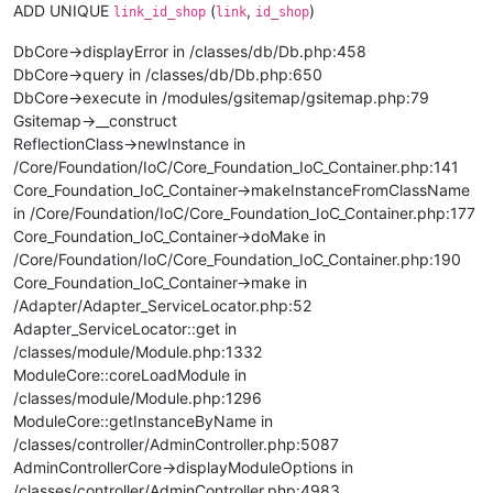
ADD UNIQUE
(
,
)
link_id_shop
link
id_shop
DbCore->displayError in /classes/db/Db.php:458
DbCore->query in /classes/db/Db.php:650
DbCore->execute in /modules/gsitemap/gsitemap.php:79
Gsitemap->__construct
ReflectionClass->newInstance in
/Core/Foundation/IoC/Core_Foundation_IoC_Container.php:141
Core_Foundation_IoC_Container->makeInstanceFromClassName
in /Core/Foundation/IoC/Core_Foundation_IoC_Container.php:177
Core_Foundation_IoC_Container->doMake in
/Core/Foundation/IoC/Core_Foundation_IoC_Container.php:190
Core_Foundation_IoC_Container->make in
/Adapter/Adapter_ServiceLocator.php:52
Adapter_ServiceLocator::get in
/classes/module/Module.php:1332
ModuleCore::coreLoadModule in
/classes/module/Module.php:1296
ModuleCore::getInstanceByName in
/classes/controller/AdminController.php:5087
AdminControllerCore->displayModuleOptions in
/classes/controller/AdminController.php:4983