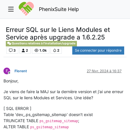
PhenixSuite Help
Erreur SQL sur le Liens Modules et
Service après upgrade a 1.6.2.25
Questions relatives à l'installation/upgrade
3
2
1.0k
2
Se connecter pour répondre
F
Florent
27 févr. 2024 à 16:37
Hors-ligne
Bonjour,
Je viens de faire la MAJ sur la dernière version et j'ai une erreur
SQL sur le liens Modules et Services. Une idée?
[ SQL ERROR ]
Table 'dev_.ps_gsitemap_sitemap' doesn't exist
TRUNCATE TABLE
;
ps_gsitemap_sitemap
ALTER TABLE
ps_gsitemap_sitemap