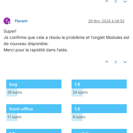
0
F
Florent
29 févr. 2024 à 08:52
Hors-ligne
Super!
Je confirme que cela a résolu le problème et l'onglet Modules est
de nouveau disponible.
Merci pour la rapidité dans l'aide.
0
bug
1.6
26
sujets
24
sujets
front-office
1.5
11
sujets
8
sujets