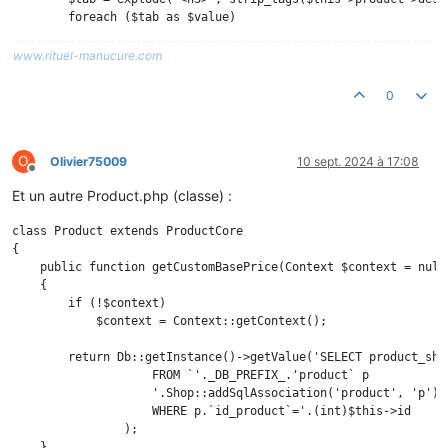
        foreach ($tab as $value)

        {

          if(strpos($value,'</h3>')>0)

www.rituel-manucure.com
            $tab_w[] = substr($value, strpos($value,'</h3>') + 
        }

0
        if(!empty($tab_w)) $this->context->smarty->assign('ONGL
        preg_match_all("/<h3>(.*)<\/h3>/",$this->product->desc
        $this->context->smarty->assign('ONGLETS', $out[0]);

O
        $ONGLETS = $out[0];

Olivier75009
10 sept. 2024 à 17:08
Hors-ligne
Et un autre Product.php (classe) :
class Product extends ProductCore

{

    public function getCustomBasePrice(Context $context = null)
    {

        if (!$context)

            $context = Context::getContext();

        return Db::getInstance()->getValue('SELECT product_shop
                    FROM `'._DB_PREFIX_.'product` p

                    '.Shop::addSqlAssociation('product', 'p').'
                    WHERE p.`id_product`='.(int)$this->id

                );

    }
