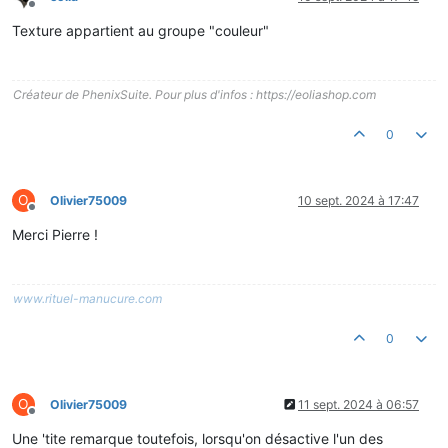
Hors-ligne
Texture appartient au groupe "couleur"
Créateur de PhenixSuite. Pour plus d'infos : https://eoliashop.com
0
O
Olivier75009
10 sept. 2024 à 17:47
Hors-ligne
Merci Pierre !
www.rituel-manucure.com
0
O
Olivier75009
11 sept. 2024 à 06:57
Hors-ligne
Une 'tite remarque toutefois, lorsqu'on désactive l'un des