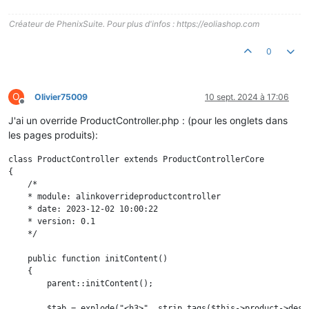
Créateur de PhenixSuite. Pour plus d'infos : https://eoliashop.com
0
O
Olivier75009
10 sept. 2024 à 17:06
Hors-ligne
J'ai un override ProductController.php : (pour les onglets dans
les pages produits):
class ProductController extends ProductControllerCore

{

    /*

    * module: alinkoverrideproductcontroller

    * date: 2023-12-02 10:00:22

    * version: 0.1

    */

    public function initContent()

    {

        parent::initContent();

        $tab = explode("<h3>", strip_tags($this->product->desc