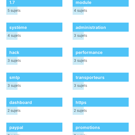
1.7
module
5
sujets
4
sujets
système
administration
4
sujets
3
sujets
hack
performance
3
sujets
3
sujets
smtp
transporteurs
3
sujets
3
sujets
dashboard
https
2
sujets
2
sujets
paypal
promotions