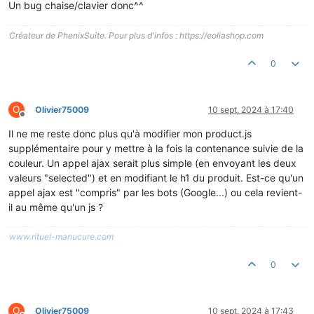
Un bug chaise/clavier donc^^
Créateur de PhenixSuite. Pour plus d'infos : https://eoliashop.com
0
O
Olivier75009
10 sept. 2024 à 17:40
Hors-ligne
Il ne me reste donc plus qu'à modifier mon product.js
supplémentaire pour y mettre à la fois la contenance suivie de la
couleur. Un appel ajax serait plus simple (en envoyant les deux
valeurs "selected") et en modifiant le h1 du produit. Est-ce qu'un
appel ajax est "compris" par les bots (Google...) ou cela revient-
il au même qu'un js ?
www.rituel-manucure.com
0
O
Olivier75009
10 sept. 2024 à 17:43