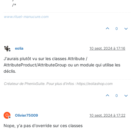
    /*

    * module: eolia_vattools

    * date: 2023-12-11 16:39:49

www.rituel-manucure.com
    * version: 2.0.13

    */

0
    public $id_tax_rules_group2;

    /*

    * module: eolia_vattools

eolia
10 sept. 2024 à 17:16
Hors-ligne
    * date: 2023-12-11 16:39:49

J'aurais plutôt vu sur les classes Attribute /
    * version: 2.0.13

    */

AttributeProduct/AttributeGroup ou un module qui utilise les
déclis.
Créateur de PhenixSuite. Pour plus d'infos : https://eoliashop.com
0
O
Olivier75009
10 sept. 2024 à 17:22
Hors-ligne
Nope, y'a pas d'override sur ces classes