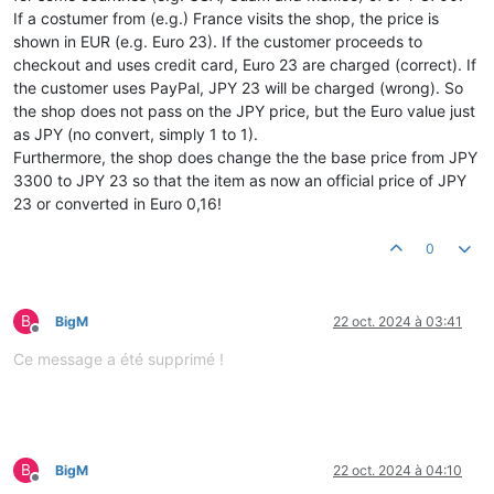
If a costumer from (e.g.) France visits the shop, the price is
shown in EUR (e.g. Euro 23). If the customer proceeds to
checkout and uses credit card, Euro 23 are charged (correct). If
the customer uses PayPal, JPY 23 will be charged (wrong). So
the shop does not pass on the JPY price, but the Euro value just
as JPY (no convert, simply 1 to 1).
Furthermore, the shop does change the the base price from JPY
3300 to JPY 23 so that the item as now an official price of JPY
23 or converted in Euro 0,16!
0
B
BigM
22 oct. 2024 à 03:41
Hors-ligne
Ce message a été supprimé !
B
BigM
22 oct. 2024 à 04:10
Hors-ligne