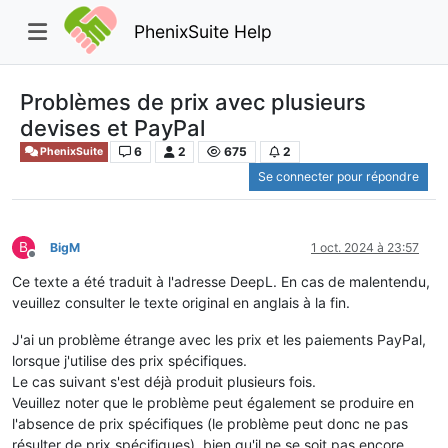
PhenixSuite Help
Problèmes de prix avec plusieurs
devises et PayPal
6
2
675
2
PhenixSuite
Se connecter pour répondre
B
BigM
1 oct. 2024 à 23:57
Hors-ligne
Ce texte a été traduit à l'adresse DeepL. En cas de malentendu,
veuillez consulter le texte original en anglais à la fin.
J'ai un problème étrange avec les prix et les paiements PayPal,
lorsque j'utilise des prix spécifiques.
Le cas suivant s'est déjà produit plusieurs fois.
Veuillez noter que le problème peut également se produire en
l'absence de prix spécifiques (le problème peut donc ne pas
résulter de prix spécifiques), bien qu'il ne se soit pas encore