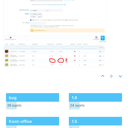
0
bug
1.6
26
sujets
24
sujets
front-office
1.5