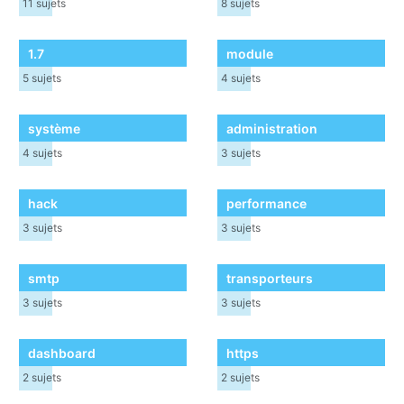
11
sujets
8
sujets
1.7
module
5
sujets
4
sujets
système
administration
4
sujets
3
sujets
hack
performance
3
sujets
3
sujets
smtp
transporteurs
3
sujets
3
sujets
dashboard
https
2
sujets
2
sujets