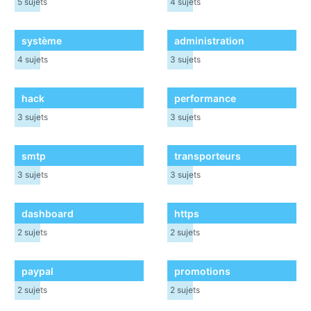
5
sujets
4
sujets
système
administration
4
sujets
3
sujets
hack
performance
3
sujets
3
sujets
smtp
transporteurs
3
sujets
3
sujets
dashboard
https
2
sujets
2
sujets
paypal
promotions
2
sujets
2
sujets