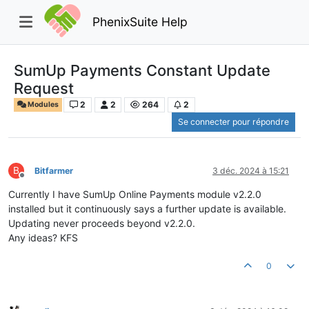
PhenixSuite Help
SumUp Payments Constant Update
Request
2
2
264
2
Modules
Se connecter pour répondre
B
Bitfarmer
3 déc. 2024 à 15:21
Hors-ligne
Currently I have SumUp Online Payments module v2.2.0
installed but it continuously says a further update is available.
Updating never proceeds beyond v2.2.0.
Any ideas? KFS
0