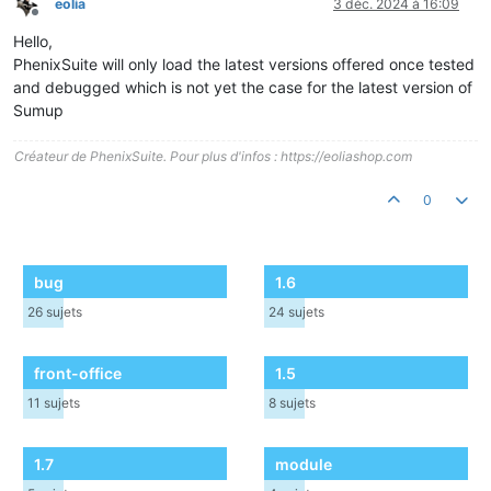
eolia
3 déc. 2024 à 16:09
Hors-ligne
Hello,
PhenixSuite will only load the latest versions offered once tested
and debugged which is not yet the case for the latest version of
Sumup
Créateur de PhenixSuite. Pour plus d'infos : https://eoliashop.com
0
bug
1.6
26
sujets
24
sujets
front-office
1.5
11
sujets
8
sujets
1.7
module