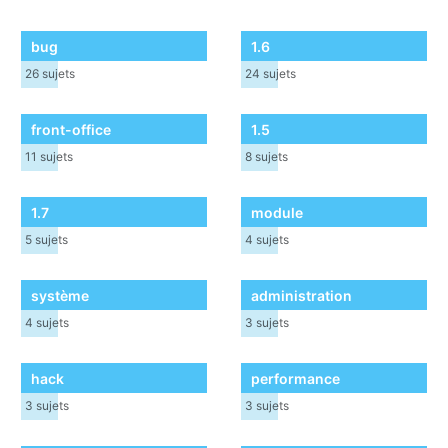
bug
1.6
26
sujets
24
sujets
front-office
1.5
11
sujets
8
sujets
1.7
module
5
sujets
4
sujets
système
administration
4
sujets
3
sujets
hack
performance
3
sujets
3
sujets