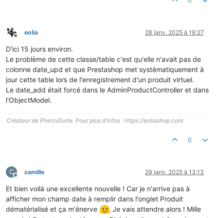
0
eolia
28 janv. 2025 à 19:27
Hors-ligne
D'ici 15 jours environ.
Le problème de cette classe/table c'est qu'elle n'avait pas de
colonne date_upd et que Prestashop met systématiquement à
jour cette table lors de l'enregistrement d'un produit virtuel.
Le date_add était forcé dans le AdminProductController et dans
l'ObjectModel.
Créateur de PhenixSuite. Pour plus d'infos : https://eoliashop.com
0
C
camille
29 janv. 2025 à 13:13
Hors-ligne
Et bien voilà une excellente nouvelle ! Car je n'arrive pas à
afficher mon champ date à remplir dans l'onglet Produit
dématérialisé et ça m'énerve
Je vais attendre alors ! Mille