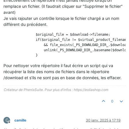
Effectivement ce répertoire n'est jamais nettoyé lorsqu'on
remplace un fichier. (Il faudrait cliquer sur "Supprimer le fichier"
avant)
Je vais rajouter un contrôle lorsque le fichier chargé a un nom
différent du précédent.
                $original_file = $download->filename;

                if($original_file != $virtual_product_filename

                    && file_exists(_PS_DOWNLOAD_DIR_.$download-
                    unlink(_PS_DOWNLOAD_DIR_.basename($download
Pour nettoyer votre répertoire il faut écrire un script qui va
récupérer la liste des noms de fichiers dans le répertoire
/download et s'ils ne sont pas en base de données, les effacer.
Créateur de PhenixSuite. Pour plus d'infos : https://eoliashop.com
0
C
camille
30 janv. 2025 à 17:19
Hors-ligne