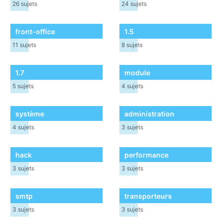
26
sujets
24
sujets
                $file2x = $basePath.'-'.$name.'2x'.'.'.$ext;

                if (file_exists($file2x)) {

                    @unlink($file2x);

front-office
1.5
                    @file_put_contents(

                        _PS_ROOT_DIR_.'/var/log/img_trace.log',
11
sujets
8
sujets
                        date('c')." unlink variant2x: ".$file2x
                        FILE_APPEND

                    );

1.7
module
                }

            }

5
sujets
4
sujets
        }

        // 3) NE PAS remonter dans l’arbo, NE PAS pruner les do
système
administration
        //    (donc pas de rmdir(), pas de cleanAllImages())

4
sujets
3
sujets
        // On considère l’opération disque OK même si certaine
        return true;

hack
performance
    }

}

3
sujets
3
sujets
smtp
transporteurs
3
sujets
3
sujets