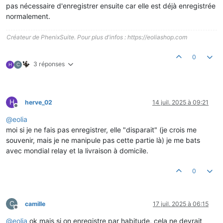
pas nécessaire d'enregistrer ensuite car elle est déjà enregistrée
normalement.
Créateur de PhenixSuite. Pour plus d'infos : https://eoliashop.com
0
3 réponses
H
C
H
herve_02
14 juil. 2025 à 09:21
Hors-ligne
@
eolia
moi si je ne fais pas enregistrer, elle "disparait" (je crois me
souvenir, mais je ne manipule pas cette partie là) je me bats
avec mondial relay et la livraison à domicile.
0
C
camille
17 juil. 2025 à 06:15
Hors-ligne
@
eolia
ok mais si on enregistre par habitude, cela ne devrait