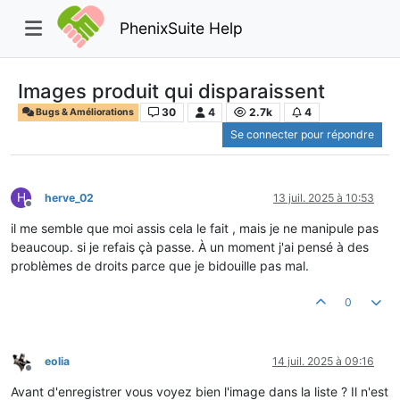
PhenixSuite Help
Images produit qui disparaissent
30
4
2.7k
4
Bugs & Améliorations
Se connecter pour répondre
H
herve_02
13 juil. 2025 à 10:53
Hors-ligne
il me semble que moi assis cela le fait , mais je ne manipule pas
beaucoup. si je refais çà passe. À un moment j'ai pensé à des
problèmes de droits parce que je bidouille pas mal.
0
eolia
14 juil. 2025 à 09:16
Hors-ligne
Avant d'enregistrer vous voyez bien l'image dans la liste ? Il n'est