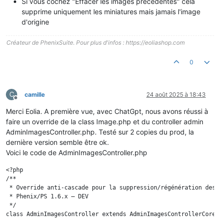
Si vous cochez "Effacer les images précédentes" cela
supprime uniquement les miniatures mais jamais l'image
d'origine
Créateur de PhenixSuite. Pour plus d'infos : https://eoliashop.com
0
C
camille
24 août 2025 à 18:43
Hors-ligne
Merci Eolia. A première vue, avec ChatGpt, nous avons réussi à
faire un override de la class Image.php et du controller admin
AdminImagesController.php. Testé sur 2 copies du prod, la
dernière version semble être ok.
Voici le code de AdminImagesController.php
<?php

/**

 * Override anti-cascade pour la suppression/régénération des v
 * Phenix/PS 1.6.x – DEV

 */

class AdminImagesController extends AdminImagesControllerCore
