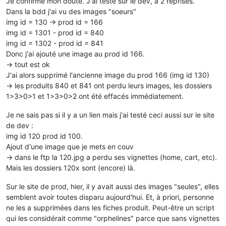
Je confirme mon doute. J'ai testé sur le dev, à 2 reprises.
Dans la bdd j'ai vu des images "soeurs"
img id = 130 -> prod id = 166
img id = 1301 - prod id = 840
img id = 1302 - prod id = 841
Donc j'ai ajouté une image au prod id 166.
-> tout est ok
J'ai alors supprimé l'ancienne image du prod 166 (img id 130)
-> les produits 840 et 841 ont perdu leurs images, les dossiers
1>3>0>1 et 1>3>0>2 ont été effacés immédiatement.
Je ne sais pas si il y a un lien mais j'ai testé ceci aussi sur le site
de dev :
img id 120 prod id 100.
Ajout d'une image que je mets en couv
-> dans le ftp la 120.jpg a perdu ses vignettes (home, cart, etc).
Mais les dossiers 120x sont (encore) là.
Sur le site de prod, hier, il y avait aussi des images "seules", elles
semblent avoir toutes disparu aujourd'hui. Et, à priori, personne
ne les a supprimées dans les fiches produit. Peut-être un script
qui les considérait comme "orphelines" parce que sans vignettes