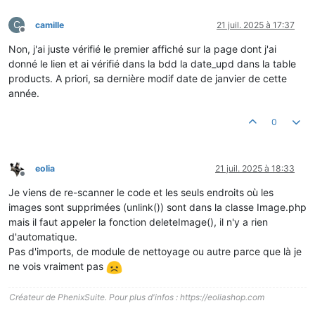
C
camille
21 juil. 2025 à 17:37
Hors-ligne
Non, j'ai juste vérifié le premier affiché sur la page dont j'ai
donné le lien et ai vérifié dans la bdd la date_upd dans la table
products. A priori, sa dernière modif date de janvier de cette
année.
0
eolia
21 juil. 2025 à 18:33
Hors-ligne
Je viens de re-scanner le code et les seuls endroits où les
images sont supprimées (unlink()) sont dans la classe Image.php
mais il faut appeler la fonction deleteImage(), il n'y a rien
d'automatique.
Pas d'imports, de module de nettoyage ou autre parce que là je
ne vois vraiment pas
Créateur de PhenixSuite. Pour plus d'infos : https://eoliashop.com