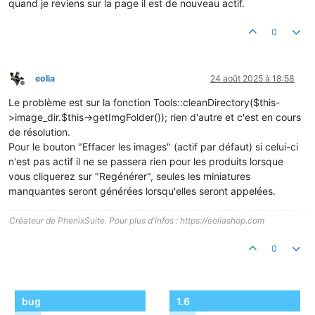
quand je reviens sur la page il est de nouveau actif.
    if (file_exists($orig)) {

                    $full = $dir.$d;

        @unlink($orig);

                    if (file_exists($full)) {

        @file_put_contents(

0
                        @unlink($full);

            _PS_ROOT_DIR_.'/var/log/img_trace.log',

                    }

            date('c')." unlink original: ".$orig."\n",

                    break;

            FILE_APPEND

                }

eolia
24 août 2025 à 18:58
        );

            }

Hors-ligne
    }

        }

Le problème est sur la fonction Tools::cleanDirectory($this-
}

>image_dir.$this->getImgFolder()); rien d'autre et c'est en cours
        // 2) Supprimer UNIQUEMENT les déclinaisons de CETTE im
        // pas de nettoyage récursif global (source de suppress
de résolution.
        $types = ImageType::getImagesTypes('products', false);

        // if ($product) { $this->cleanAllImages(_PS_PROD_IMG_D
        $exts  = array('jpg','webp'); // on couvre les 2 famill
Pour le bouton "Effacer les images" (actif par défaut) si celui-ci
        foreach ($types as $t) {

        return true;

n'est pas actif il ne se passera rien pour les produits lorsque
            $name = stripslashes($t['name']);

    }

vous cliquerez sur "Regénérer", seules les miniatures
            foreach ($exts as $ext) {

manquantes seront générées lorsqu'elles seront appelées.
                $file = $basePath.'-'.$name.'.'.$ext;

    /**

                if (file_exists($file)) {

     * Par sécurité, si du code legacy appelle encore cleanAllI
Créateur de PhenixSuite. Pour plus d'infos : https://eoliashop.com
                    @unlink($file);

     * on le rend inoffensif (pas de suppression récursive).

                    @file_put_contents(

     */

                        _PS_ROOT_DIR_.'/var/log/img_trace.log',
    public function cleanAllImages($path)

0
                        date('c')." unlink variant: ".$file."\n
    {

                        FILE_APPEND

        // TRACE facultative

                    );

        // @error_log("[IMG] cleanAllImages bypassed in ".__FI
                }

        return true;

bug
1.6
                // variante 2x si jamais utilisée

    }
