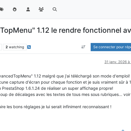
TopMenu" 1.12 le rendre fonctionnel a
2
watching
Se connecter pour ré
31 janv. 2026 à
ancedTopMenu" 1.12 malgré que j'ai téléchargé son mode d'emploi! i
aucune capture d'écran pour chaque fonction et je suis vraiment sûr à
 PrestaShop 1.6.1.24 de réaliser un super affichage propre!
oup de décalages avec les textes de tous mes sous rubriques... voir 
aire les bons réglages je lui serait infiniment reconnaissant !