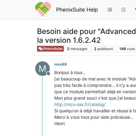
PhenixSuite Help
Besoin aide pour "Advanced
la version 1.6.2.42
2
messages
2
publieurs
149
vues
PhenixSuite
mcs68
M
Bonjour à tous ,
Hors-ligne
j'ai beaucoup de mal avec le module "Adv
pas très facile à comprendre... il n'y a 
que ce module permettait déjà en version
Mon plus grand souci c'est que j'ai beauc
http://mcs-sas.fr/catalog/
Si quelqu'un à déjà travailler et réussi à f
Merci à vous tous pour aide précieuse...
Henri