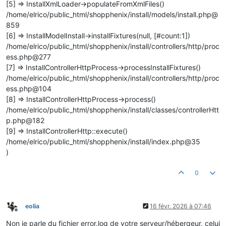
[5] => InstallXmlLoader->populateFromXmlFiles()
/home/elrico/public_html/shopphenix/install/models/install.php@
859
[6] => InstallModelInstall->installFixtures(null, [#count:1])
/home/elrico/public_html/shopphenix/install/controllers/http/proc
ess.php@277
[7] => InstallControllerHttpProcess->processInstallFixtures()
/home/elrico/public_html/shopphenix/install/controllers/http/proc
ess.php@104
[8] => InstallControllerHttpProcess->process()
/home/elrico/public_html/shopphenix/install/classes/controllerHtt
p.php@182
[9] => InstallControllerHttp::execute()
/home/elrico/public_html/shopphenix/install/index.php@35
)
0
eolia
16 févr. 2026 à 07:46
Hors-ligne
Non je parle du fichier error.log de votre serveur/hébergeur, celui