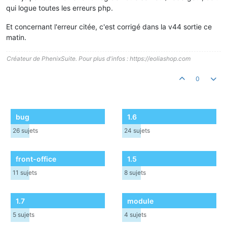
qui logue toutes les erreurs php.
Et concernant l'erreur citée, c'est corrigé dans la v44 sortie ce
matin.
Créateur de PhenixSuite. Pour plus d'infos : https://eoliashop.com
0
bug
1.6
26
sujets
24
sujets
front-office
1.5
11
sujets
8
sujets
1.7
module
5
sujets
4
sujets