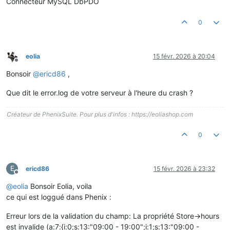
Connecteur MySQL DbPDO
0
eolia
15 févr. 2026 à 20:04
Hors-ligne
Bonsoir
@
ericd86
,
Que dit le error.log de votre serveur à l'heure du crash ?
Créateur de PhenixSuite. Pour plus d'infos : https://eoliashop.com
0
E
ericd86
15 févr. 2026 à 23:32
Hors-ligne
@
eolia
Bonsoir Eolia, voila
ce qui est loggué dans Phenix :
Erreur lors de la validation du champ: La propriété Store->hours
est invalide (a:7:{i:0;s:13:"09:00 - 19:00";i:1;s:13:"09:00 -