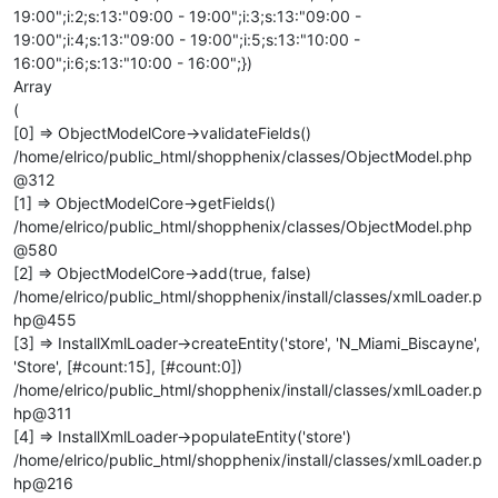
19:00";i:2;s:13:"09:00 - 19:00";i:3;s:13:"09:00 -
19:00";i:4;s:13:"09:00 - 19:00";i:5;s:13:"10:00 -
16:00";i:6;s:13:"10:00 - 16:00";})
Array
(
[0] => ObjectModelCore->validateFields()
/home/elrico/public_html/shopphenix/classes/ObjectModel.php
@312
[1] => ObjectModelCore->getFields()
/home/elrico/public_html/shopphenix/classes/ObjectModel.php
@580
[2] => ObjectModelCore->add(true, false)
/home/elrico/public_html/shopphenix/install/classes/xmlLoader.p
hp@455
[3] => InstallXmlLoader->createEntity('store', 'N_Miami_Biscayne',
'Store', [#count:15], [#count:0])
/home/elrico/public_html/shopphenix/install/classes/xmlLoader.p
hp@311
[4] => InstallXmlLoader->populateEntity('store')
/home/elrico/public_html/shopphenix/install/classes/xmlLoader.p
hp@216