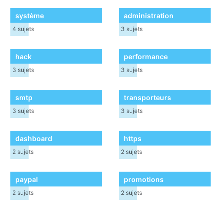
système
administration
4
sujets
3
sujets
hack
performance
3
sujets
3
sujets
smtp
transporteurs
3
sujets
3
sujets
dashboard
https
2
sujets
2
sujets
paypal
promotions
2
sujets
2
sujets