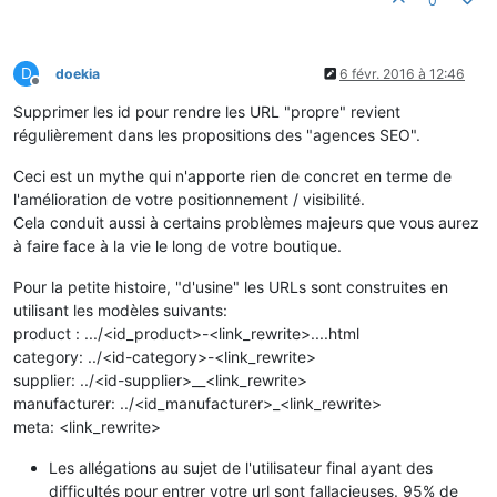
0
D
doekia
6 févr. 2016 à 12:46
Hors-ligne
Supprimer les id pour rendre les URL "propre" revient
régulièrement dans les propositions des "agences SEO".
Ceci est un mythe qui n'apporte rien de concret en terme de
l'amélioration de votre positionnement / visibilité.
Cela conduit aussi à certains problèmes majeurs que vous aurez
à faire face à la vie le long de votre boutique.
Pour la petite histoire, "d'usine" les URLs sont construites en
utilisant les modèles suivants:
product : .../<id_product>-<link_rewrite>....html
category: ../<id-category>-<link_rewrite>
supplier: ../<id-supplier>__<link_rewrite>
manufacturer: ../<id_manufacturer>_<link_rewrite>
meta: <link_rewrite>
Les allégations au sujet de l'utilisateur final ayant des
difficultés pour entrer votre url sont fallacieuses. 95% de