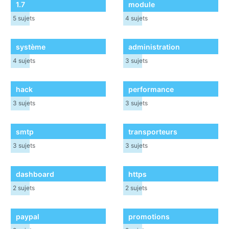
1.7
module
5
sujets
4
sujets
système
administration
4
sujets
3
sujets
hack
performance
3
sujets
3
sujets
smtp
transporteurs
3
sujets
3
sujets
dashboard
https
2
sujets
2
sujets
paypal
promotions