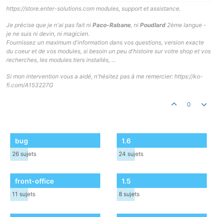
https://store.enter-solutions.com modules, support et assistance.
Je précise que je n'ai pas fait ni
Paco-Rabane
, ni
Poudlard
2ème langue -
je ne suis ni devin, ni magicien.
Fournissez un maximum d'information dans vos questions, version exacte
du coeur et de vos modules, si besoin un peu d'histoire sur votre shop et vos
recherches, les modules tiers installés, ...
Si mon intervention vous a aidé, n'hésitez pas à me remercier: https://ko-
fi.com/A153227G
0
bug
1.6
26
sujets
24
sujets
front-office
1.5
11
sujets
8
sujets