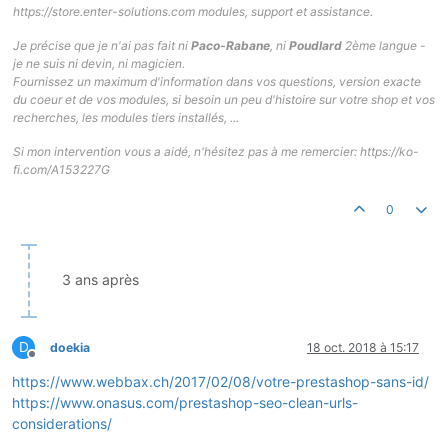
https://store.enter-solutions.com modules, support et assistance.
Je précise que je n'ai pas fait ni
Paco-Rabane
, ni
Poudlard
2ème langue -
je ne suis ni devin, ni magicien.
Fournissez un maximum d'information dans vos questions, version exacte
du coeur et de vos modules, si besoin un peu d'histoire sur votre shop et vos
recherches, les modules tiers installés, ...
Si mon intervention vous a aidé, n'hésitez pas à me remercier: https://ko-
fi.com/A153227G
0
3 ans après
D
doekia
18 oct. 2018 à 15:17
Hors-ligne
https://www.webbax.ch/2017/02/08/votre-prestashop-sans-id/
https://www.onasus.com/prestashop-seo-clean-urls-
considerations/