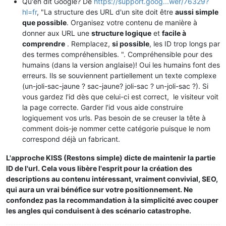
Qu'en dit Google? De
https://support.goog...wer/76329?
hl=fr
, "La structure des URL d'un site doit être
aussi simple
que possible
. Organisez votre contenu de manière à
donner aux URL une
structure logique
et
facile à
comprendre
. Remplacez,
si possible
, les ID trop longs par
des termes compréhensibles. ". Compréhensible pour des
humains (dans la version anglaise)! Oui les humains font des
erreurs. Ils se souviennent partiellement un texte complexe
(un-joli-sac-jaune ? sac-jaune? joli-sac ? un-joli-sac ?). Si
vous gardez l'id dès que celui-ci est correct, le visiteur voit
la page correcte. Garder l'id vous aide construire
logiquement vos urls. Pas besoin de se creuser la tête à
comment dois-je nommer cette catégorie puisque le nom
correspond déjà un fabricant.
L'approche KISS (Restons simple) dicte de maintenir la partie
ID de l'url. Cela vous libère l'esprit pour la création des
descriptions au contenu intéressant, vraiment convivial, SEO,
qui aura un vrai bénéfice sur votre positionnement. Ne
confondez pas la recommandation à la simplicité avec couper
les angles qui conduisent à des scénario catastrophe.