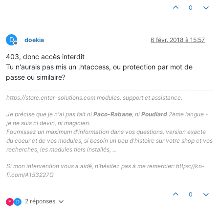
0
D
doekia
6 févr. 2018 à 15:57
Hors-ligne
403, donc accès interdit
Tu n'aurais pas mis un .htaccess, ou protection par mot de
passe ou similaire?
https://store.enter-solutions.com modules, support et assistance.
Je précise que je n'ai pas fait ni
Paco-Rabane
, ni
Poudlard
2ème langue -
je ne suis ni devin, ni magicien.
Fournissez un maximum d'information dans vos questions, version exacte
du coeur et de vos modules, si besoin un peu d'histoire sur votre shop et vos
recherches, les modules tiers installés, ...
Si mon intervention vous a aidé, n'hésitez pas à me remercier: https://ko-
fi.com/A153227G
0
2 réponses
F
D