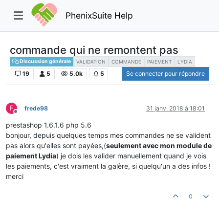
PhenixSuite Help
commande qui ne remontent pas
Discussion générale
VALIDATION
COMMANDE
PAIEMENT
LYDIA
19
5
5.0k
5
Se connecter pour répondre
F
frede98
31 janv. 2018 à 18:01
Hors-ligne
prestashop 1.6.1.6 php 5.6
bonjour, depuis quelques temps mes commandes ne se valident
pas alors qu'elles sont payées,(
seulement avec mon module de
paiement Lydia
) je dois les valider manuellement quand je vois
les paiements, c'est vraiment la galère, si quelqu'un a des infos !
merci
0