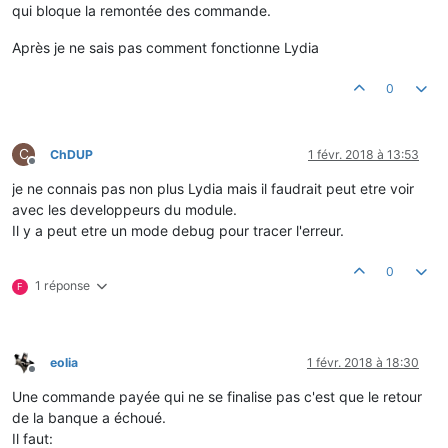
qui bloque la remontée des commande.
REQUETE EMISE PAR NOTRE SERVEUR : http://www.chafoins.com:80/p
Methode retenue : POST

Après je ne sais pas comment fonctionne Lydia
TPE : 6592518

Host appele : www.chafoins.com

0
Port : 80

CGI appele : /presta2/modules/xxxxxx/validation.php

Requete emise : TPE=xxxx18&date=29%2f01%2f2018%5fa%5f11%3a55%3
C
ChDUP
1 févr. 2018 à 13:53
Hors-ligne
Erreur 0

je ne connais pas non plus Lydia mais il faudrait peut etre voir
avec les developpeurs du module.
Il y a peut etre un mode debug pour tracer l'erreur.
0
1 réponse
F
eolia
1 févr. 2018 à 18:30
Hors-ligne
Une commande payée qui ne se finalise pas c'est que le retour
de la banque a échoué.
Il faut: