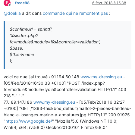
F
frede98
6 févr. 2018 à 15:38
Hors-ligne
@
doekia
a dit dans
commande qui ne remontent pas
:
$confirmUrl = sprintf(
'%sindex.php?
fc=module&module=%s&controller=validation',
$base,
$this->name
);
voici ce que j'ai trouvé : 91.194.60.148
www.my-dressing.eu
-
[05/Feb/2018:16:30:33 +0100] "POST /index.php?
fc=module&module=lydia&controller=validation HTTP/1.1" 403
218 "-" "-"
77.189.147.186
www.my-dressing.eu
- [05/Feb/2018:16:32:27
+0100] "GET /1393-thickbox_default/maillot-2-pieces-bandeau-
blanc-a-losanges-marine-a-armatures.jpg HTTP/1.1" 200 91925
"
https://www.google.de/
" "Mozilla/5.0 (Windows NT 10.0;
Win64; x64; rv:58.0) Gecko/20100101 Firefox/58.0"