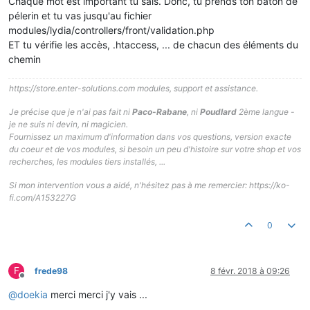
Chaque mot est important tu sais. Donc, tu prends ton baton de
pélerin et tu vas jusqu'au fichier
modules/lydia/controllers/front/validation.php
ET tu vérifie les accès, .htaccess, ... de chacun des éléments du
chemin
https://store.enter-solutions.com modules, support et assistance.
Je précise que je n'ai pas fait ni
Paco-Rabane
, ni
Poudlard
2ème langue -
je ne suis ni devin, ni magicien.
Fournissez un maximum d'information dans vos questions, version exacte
du coeur et de vos modules, si besoin un peu d'histoire sur votre shop et vos
recherches, les modules tiers installés, ...
Si mon intervention vous a aidé, n'hésitez pas à me remercier: https://ko-
fi.com/A153227G
0
F
frede98
8 févr. 2018 à 09:26
Hors-ligne
@
doekia
merci merci j'y vais ...