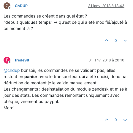
C
ChDUP
31 janv. 2018 à 18:43
Hors-ligne
Les commandes se créent dans quel état ?
"depuis quelques temps" -> qu'est ce qui a été modifié/ajouté à
ce moment là ?
0
F
frede98
31 janv. 2018 à 20:10
Hors-ligne
@
chdup
bonsoir, les commandes ne se valident pas, elles
restent en
panier
avec le transporteur qui a été choisi, donc par
déduction de montant je le valide manuellement.
Les changements : desinstallation du module zendesk et mise à
jour des stats. Les commandes remontent uniquement avec
chèque, virement ou paypal.
Merci
0