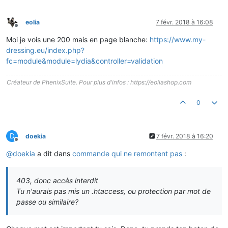
eolia
7 févr. 2018 à 16:08
Hors-ligne
Moi je vois une 200 mais en page blanche:
https://www.my-
dressing.eu/index.php?
fc=module&module=lydia&controller=validation
Créateur de PhenixSuite. Pour plus d'infos : https://eoliashop.com
0
D
doekia
7 févr. 2018 à 16:20
Hors-ligne
@
doekia
a dit dans
commande qui ne remontent pas
:
403, donc accès interdit
Tu n'aurais pas mis un .htaccess, ou protection par mot de
passe ou similaire?