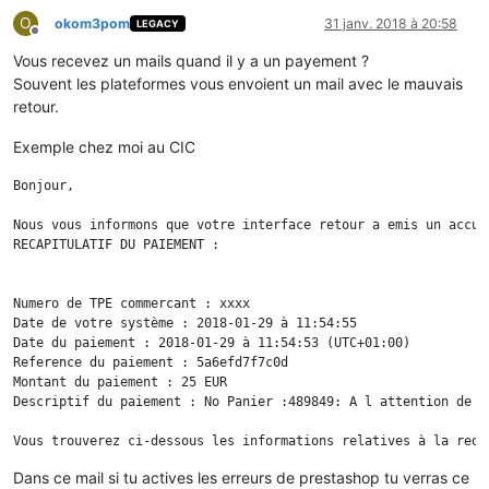
O
okom3pom
31 janv. 2018 à 20:58
LEGACY
Hors-ligne
Vous recevez un mails quand il y a un payement ?
Souvent les plateformes vous envoient un mail avec le mauvais
retour.
Exemple chez moi au CIC
Bonjour,

Nous vous informons que votre interface retour a emis un accus
RECAPITULATIF DU PAIEMENT :

Numero de TPE commercant : xxxx

Date de votre système : 2018-01-29 à 11:54:55

Date du paiement : 2018-01-29 à 11:54:53 (UTC+01:00)

Reference du paiement : 5a6efd7f7c0d

Montant du paiement : 25 EUR

Descriptif du paiement : No Panier :489849: A l attention de x
Vous trouverez ci-dessous les informations relatives à la requ
Dans ce mail si tu actives les erreurs de prestashop tu verras ce
NB : Un accuse de reception invalide n'a aucune incidence sur 