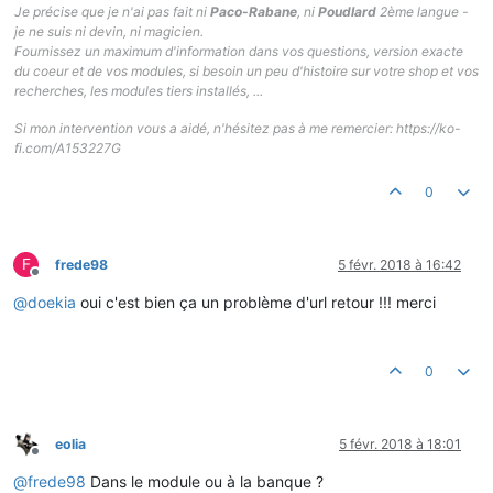
Je précise que je n'ai pas fait ni
Paco-Rabane
, ni
Poudlard
2ème langue -
je ne suis ni devin, ni magicien.
Fournissez un maximum d'information dans vos questions, version exacte
du coeur et de vos modules, si besoin un peu d'histoire sur votre shop et vos
recherches, les modules tiers installés, ...
Si mon intervention vous a aidé, n'hésitez pas à me remercier: https://ko-
fi.com/A153227G
0
F
frede98
5 févr. 2018 à 16:42
Hors-ligne
@
doekia
oui c'est bien ça un problème d'url retour !!! merci
0
eolia
5 févr. 2018 à 18:01
Hors-ligne
@
frede98
Dans le module ou à la banque ?