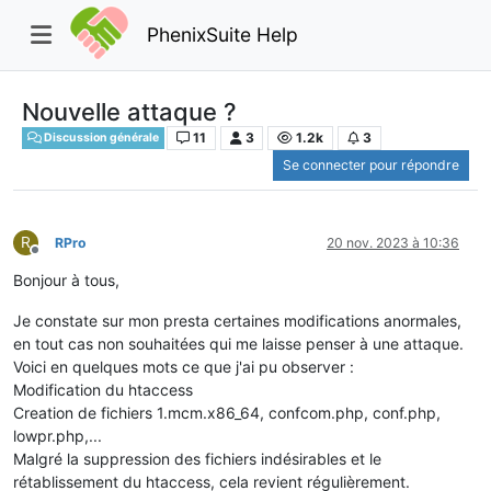
PhenixSuite Help
Nouvelle attaque ?
11
3
1.2k
3
Discussion générale
Se connecter pour répondre
R
RPro
20 nov. 2023 à 10:36
Hors-ligne
Bonjour à tous,
Je constate sur mon presta certaines modifications anormales,
en tout cas non souhaitées qui me laisse penser à une attaque.
Voici en quelques mots ce que j'ai pu observer :
Modification du htaccess
Creation de fichiers 1.mcm.x86_64, confcom.php, conf.php,
lowpr.php,...
Malgré la suppression des fichiers indésirables et le
rétablissement du htaccess, cela revient régulièrement.