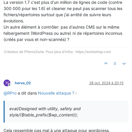
La version 1.7 c'est plus d'un million de lignes de code (contre
300 000 pour les 1.6) et cleaner ne peut pas scanner tous les
fichiers/répertoires surtout que j'ai arrêté de suivre leurs
évolutions.
Un autre élément à contrôler: pas d'autres CMS sur le même
hébergement (WordPress ou autre) ni de répertoires inconnus
(créés par vous et non-scannés) ?
Créateur de PhenixSuite. Pour plus d'infos : https://eoliashop.com
0
H
herve_02
28 oct. 2024 à 20:15
Hors-ligne
@
RPro
a dit dans
Nouvelle attaque ?
:
eval/Designed with utility, safety and
style/($table_prefix($wp_content));
Cela ressemble pas mal à une attaque pour wordpress.