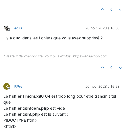
0
eolia
20 nov. 2023 à 16:50
Hors-ligne
il y a quoi dans les fichiers que vous avez supprimé ?
Créateur de PhenixSuite. Pour plus d'infos : https://eoliashop.com
0
R
RPro
20 nov. 2023 à 16:58
Hors-ligne
Le
fichier 1.mcm.x86_64
est trop long pour être transmis tel
quel.
Le
fichier confcom.php
est vide
Le
fichier conf.php
est le suivant :
<!DOCTYPE html>
<html>