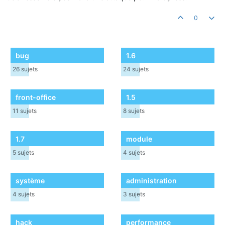
0
bug
1.6
26
sujets
24
sujets
front-office
1.5
11
sujets
8
sujets
1.7
module
5
sujets
4
sujets
système
administration
4
sujets
3
sujets
hack
performance