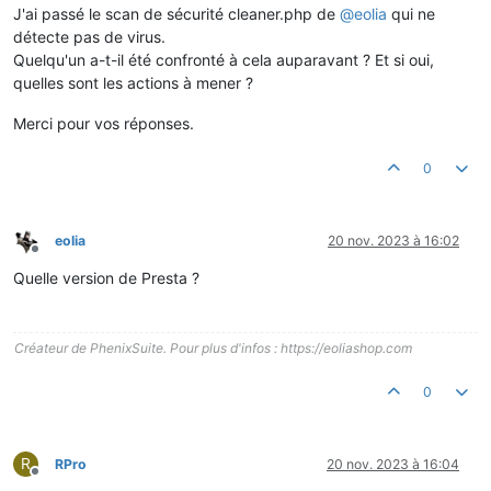
J'ai passé le scan de sécurité cleaner.php de
@
eolia
qui ne
détecte pas de virus.
Quelqu'un a-t-il été confronté à cela auparavant ? Et si oui,
quelles sont les actions à mener ?
Merci pour vos réponses.
0
eolia
20 nov. 2023 à 16:02
Hors-ligne
Quelle version de Presta ?
Créateur de PhenixSuite. Pour plus d'infos : https://eoliashop.com
0
R
RPro
20 nov. 2023 à 16:04
Hors-ligne